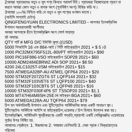
2আমরা গ্রাহকদের নতুন ও মূল পণ্য কিনতে পরামর্শ দিই। গ্রাহকরা নিজেদেরকে গ্রহণ না
করলে আমরা কোন নতুন ও বাল্ক অংশ (পুনর্নির্মাণ অংশ) বিক্রি করি না।
3আমরা ১০০% নিশ্চিত করি যে নতুন ও মূল পণ্যের গুণমান ভালো।
(আইসি সাপ্লাই চেইন)
QINGFENGYUAN ELECTRONICS LIMITED - আপনার ইলেকট্রনিক
উপাদান সরবরাহকারী অংশীদার
আমরা আপনাকে চীনে ইলেকট্রনিক্স অংশ সোর্স সাহায্য
হট অফারঃ
QTY পার্ট # MFG D/C ইউনিট মূল্য ((USD)
5000 পিআইসি 16 এফ 884-আই / পিটি মাইক্রোচিপ 2021 + $ 5।0
1000 PIC32MX795F512L-80I/PT মাইক্রোচিপ 2021+ $90
5000 PIC16F886-I/SO মাইক্রোচিপ SOP28 2021+ $60
10000 ADM2484EBRWZ ADI SOP 2021+ $8.50
4200 24LC1025T-I/SM মাইক্রোচিপ 2021+ $15
7500 ATMEGA328P-AU ATMEL QFP64 2021+ $20
5000 STM32F207ZGT6 ST LQFP144 2021+ $32
5000 STM32F103VET6 ST LQFP100 2021+ $40
5000 STM32F103CBT6 ST LQFP48 2021+ $16
10000 STM32F030F4P6 ST TSSOP20 2021+ $1.1
5000 MT47H64M8SH-25E:H মাইক্রন BGA 2021+ $60
5000 ATMEGA128A-AU TQFP64 2021+ $79
চিপ হল অর্ধপরিবাহী উপাদান এবং ইন্টিগ্রেটেড সার্কিটগুলির জন্য একটি সাধারণ শব্দ।
ইন্টিগ্রেটেড সার্কিটকে আইসি বা মাইক্রোচিপ,ওয়েফার / চিপ হিসাবে উল্লেখ করা হয়।
ইলেকট্রনিক্সে, সার্কিটগুলি ক্ষুদ্রীকরণের একটি পদ্ধতি,প্রায়শই একটি সেমিকন্ডাক্টর ওয়েফারের
পৃষ্ঠের উপর নির্মিত হয়.
আমাদের শ্রেষ্ঠত্ব: 1. উচ্চমানের 2. সময়মত ডেলিভারি 3. সেরা প্রাক / বিক্রয়োত্তর
পরিষেবা