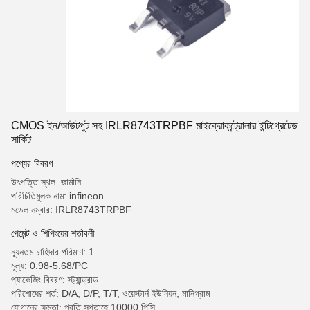
CMOS ইন/আউটপুট সহ IRLR8743TRPBF মাইক্রোকন্ট্রোলার ইন্টিগ্রেটেড
সার্কিট
পণ্যের বিবরণ
উৎপত্তি স্থল: জার্মানি
পরিচিতিমুলক নাম: infineon
মডেল নম্বার: IRLR8743TRPBF
পেমেন্ট ও শিপিংয়ের শর্তাবলী
ন্যূনতম চাহিদার পরিমাণ: 1
মূল্য: 0.98-5.68/PC
প্যাকেজিং বিবরণ: স্ট্যান্ড্রাড
পরিশোধের শর্ত: D/A, D/P, T/T, ওয়েস্টার্ন ইউনিয়ন, মানিগ্রাম
যোগানের ক্ষমতা: প্রতি সপ্তাহে 10000 পিসি