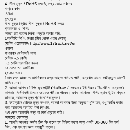
4. সীসা মুক্ত / RoHS সম্মতি, তথ্য কোড সর্বশেষ
পণ্যের বর্ণনা
নির্মাতা
মূল ব্র্যান্ড
সীসা মুক্ত স্থিতি সীসা মুক্ত / RoHS সম্মত
প্যাকেজিং ও শিপিং
আমরা দুই ধরনের শিপিং পদ্ধতি অফার করি:
1অর্থনীতি শিপিং উপায় (চীন পোস্ট এয়ার মেইল)
ট্র্যাকিং ওয়েবসাইটঃ http://www.17track.net/en
এলাকা
সাধারণত ডেলিভারি সময়
বেসিক ০.১ কেজি
০.১ কেজি প্রসারিত করুন
১৫ থেকে ৩০ কার্যদিবস
২৫-৪০ ডলার
1সাধারণত আমরা ৩ কার্যদিবসের মধ্যে জাহাজ পাঠাতে পারি, অন্যথায় আমরা ফাইন্যান্সে আগেই
জানিয়ে দেব।
2. আমরা আপনার শিপিং অ্যাকাউন্ট (ডিএইচএল / ফেডেক্স / ইউপিএস / টিএনটি বা অন্যদের)
আপনার নির্দেশাবলী হিসাবে জাহাজে পাঠাতে পারেন। অথবা আমাদের শিপিং অ্যাকাউন্টের মাধ্যমে
জাহাজে, আমাদের মূল্য প্রতিযোগিতামূলক।
3. ফাইন্যান্সে ঘোষিত মূল্য সম্পর্কে, আমরা আপনার ইচ্ছা অনুসরণ খুশি হবে, শুধু অর্ডার করার
সময় আমাদের অবহিত বিনা দ্বিধায়.
4যে কোন আমদানি শুল্ক বা চার্জ ক্রেতা দায়ী।
আমাদের সেবাসমূহ
1. আপনি আপনার অর্ডার ঠিক কি পাবেন তা নিশ্চিত করার জন্য একটি 30-360 দিন ফর্ম,
ফিট, এবং ফাংশন অংশ গ্যারান্টি পাবেন।