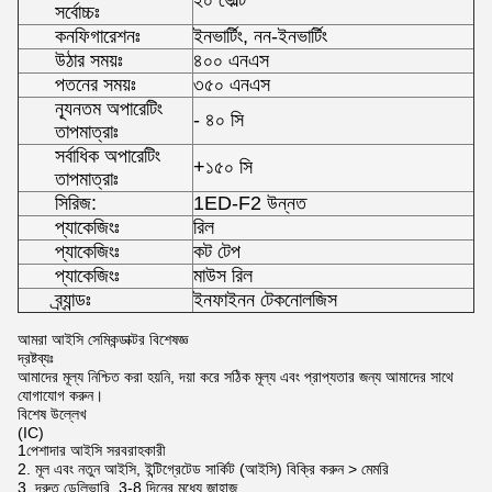
২০ ভোল্ট
সর্বোচ্চঃ
কনফিগারেশনঃ
ইনভার্টিং, নন-ইনভার্টিং
উঠার সময়ঃ
৪০০ এনএস
পতনের সময়ঃ
৩৫০ এনএস
ন্যূনতম অপারেটিং
- ৪০ সি
তাপমাত্রাঃ
সর্বাধিক অপারেটিং
+১৫০ সি
তাপমাত্রাঃ
সিরিজ:
1ED-F2 উন্নত
প্যাকেজিংঃ
রিল
প্যাকেজিংঃ
কট টেপ
প্যাকেজিংঃ
মাউস রিল
ব্র্যান্ডঃ
ইনফাইনন টেকনোলজিস
আমরা আইসি সেমিকন্ডাক্টর বিশেষজ্ঞ
দ্রষ্টব্যঃ
আমাদের মূল্য নিশ্চিত করা হয়নি, দয়া করে সঠিক মূল্য এবং প্রাপ্যতার জন্য আমাদের সাথে
যোগাযোগ করুন।
বিশেষ উল্লেখ
(IC)
1পেশাদার আইসি সরবরাহকারী
2. মূল এবং নতুন আইসি, ইন্টিগ্রেটেড সার্কিট (আইসি) বিক্রি করুন > মেমরি
3. দ্রুত ডেলিভারি, 3-8 দিনের মধ্যে জাহাজ