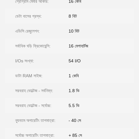
প্রোগ্রাম মেমরি আকার:
16 কেবি
ডেটা বাসের প্রস্থ:
8 বিট
এডিসি রেজুলেশন:
10 বিট
সর্বাধিক ঘড়ি ফ্রিকোয়েন্সি:
16 মেগাহার্টজ
I/Os সংখ্যা:
54 I/O
ডাটা RAM সাইজ:
1 কেবি
সরবরাহ ভোল্টেজ - সর্বনিম্ন:
1.8 ভি
সরবরাহ ভোল্টেজ - সর্বোচ্চ:
5.5 ভি
ন্যূনতম অপারেটিং তাপমাত্রা:
- 40 সে
সর্বোচ্চ অপারেটিং তাপমাত্রা:
+ 85 সে