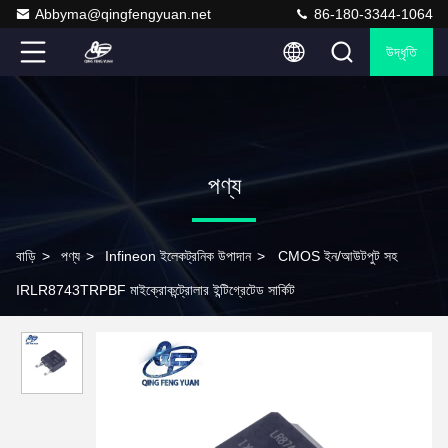
Abbyma@qingfengyuan.net
86-180-3344-1064
উদ্ধৃতি
পণ্য
বাড়ি
>
পণ্য
>
Infineon ইলেকট্রনিক উপাদান
>
CMOS ইন/আউটপুট সহ
IRLR8743TRPBF মাইক্রোকন্ট্রোলার ইন্টিগ্রেটেড সার্কিট