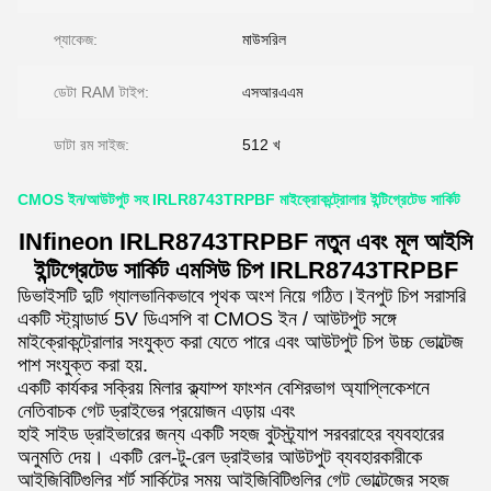
প্যাকেজ:
মাউসরিল
ডেটা RAM টাইপ:
এসআরএএম
ডাটা রম সাইজ:
512 খ
CMOS ইন/আউটপুট সহ IRLR8743TRPBF মাইক্রোকন্ট্রোলার ইন্টিগ্রেটেড সার্কিট
INfineon IRLR8743TRPBF নতুন এবং মূল আইসি
ইন্টিগ্রেটেড সার্কিট এমসিউ চিপ IRLR8743TRPBF
ডিভাইসটি দুটি গ্যালভানিকভাবে পৃথক অংশ নিয়ে গঠিত।ইনপুট চিপ সরাসরি
একটি স্ট্যান্ডার্ড 5V ডিএসপি বা CMOS ইন / আউটপুট সঙ্গে
মাইক্রোকন্ট্রোলার সংযুক্ত করা যেতে পারে এবং আউটপুট চিপ উচ্চ ভোল্টেজ
পাশ সংযুক্ত করা হয়.
একটি কার্যকর সক্রিয় মিলার ক্ল্যাম্প ফাংশন বেশিরভাগ অ্যাপ্লিকেশনে
নেতিবাচক গেট ড্রাইভের প্রয়োজন এড়ায় এবং
হাই সাইড ড্রাইভারের জন্য একটি সহজ বুটস্ট্র্যাপ সরবরাহের ব্যবহারের
অনুমতি দেয়। একটি রেল-টু-রেল ড্রাইভার আউটপুট ব্যবহারকারীকে
আইজিবিটিগুলির শর্ট সার্কিটের সময় আইজিবিটিগুলির গেট ভোল্টেজের সহজ