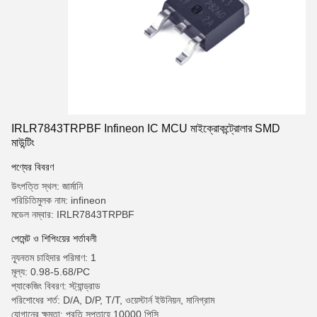
IRLR7843TRPBF Infineon IC MCU মাইক্রোকন্ট্রোলার SMD
মাউন্টিং
পণ্যের বিবরণ
উৎপত্তি স্থল: জার্মানি
পরিচিতিমুলক নাম: infineon
মডেল নম্বার: IRLR7843TRPBF
পেমেন্ট ও শিপিংয়ের শর্তাবলী
ন্যূনতম চাহিদার পরিমাণ: 1
মূল্য: 0.98-5.68/PC
প্যাকেজিং বিবরণ: স্ট্যান্ড্রাড
পরিশোধের শর্ত: D/A, D/P, T/T, ওয়েস্টার্ন ইউনিয়ন, মানিগ্রাম
যোগানের ক্ষমতা: প্রতি সপ্তাহে 10000 পিসি