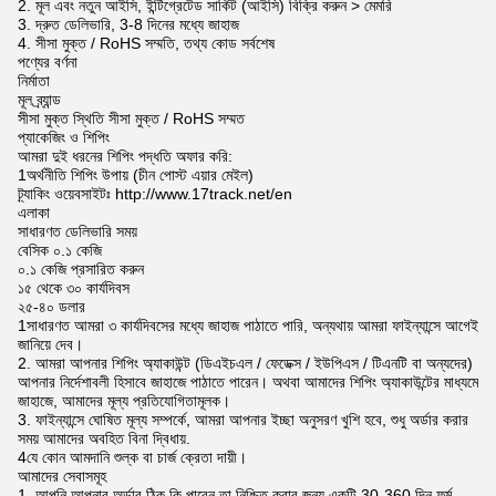
2. মূল এবং নতুন আইসি, ইন্টিগ্রেটেড সার্কিট (আইসি) বিক্রি করুন > মেমরি
3. দ্রুত ডেলিভারি, 3-8 দিনের মধ্যে জাহাজ
4. সীসা মুক্ত / RoHS সম্মতি, তথ্য কোড সর্বশেষ
পণ্যের বর্ণনা
নির্মাতা
মূল ব্র্যান্ড
সীসা মুক্ত স্থিতি সীসা মুক্ত / RoHS সম্মত
প্যাকেজিং ও শিপিং
আমরা দুই ধরনের শিপিং পদ্ধতি অফার করি:
1অর্থনীতি শিপিং উপায় (চীন পোস্ট এয়ার মেইল)
ট্র্যাকিং ওয়েবসাইটঃ http://www.17track.net/en
এলাকা
সাধারণত ডেলিভারি সময়
বেসিক ০.১ কেজি
০.১ কেজি প্রসারিত করুন
১৫ থেকে ৩০ কার্যদিবস
২৫-৪০ ডলার
1সাধারণত আমরা ৩ কার্যদিবসের মধ্যে জাহাজ পাঠাতে পারি, অন্যথায় আমরা ফাইন্যান্সে আগেই
জানিয়ে দেব।
2. আমরা আপনার শিপিং অ্যাকাউন্ট (ডিএইচএল / ফেডেক্স / ইউপিএস / টিএনটি বা অন্যদের)
আপনার নির্দেশাবলী হিসাবে জাহাজে পাঠাতে পারেন। অথবা আমাদের শিপিং অ্যাকাউন্টের মাধ্যমে
জাহাজে, আমাদের মূল্য প্রতিযোগিতামূলক।
3. ফাইন্যান্সে ঘোষিত মূল্য সম্পর্কে, আমরা আপনার ইচ্ছা অনুসরণ খুশি হবে, শুধু অর্ডার করার
সময় আমাদের অবহিত বিনা দ্বিধায়.
4যে কোন আমদানি শুল্ক বা চার্জ ক্রেতা দায়ী।
আমাদের সেবাসমূহ
1. আপনি আপনার অর্ডার ঠিক কি পাবেন তা নিশ্চিত করার জন্য একটি 30-360 দিন ফর্ম,