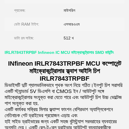
প্যাকেজ:
মাউসরিল
ডেটা RAM টাইপ:
এসআরএএম
ডাটা রম সাইজ:
512 খ
IRLR7843TRPBF Infineon IC MCU মাইক্রোকন্ট্রোলার SMD মাউন্টিং
INfineon IRLR7843TRPBF MCU কম্পোনেন্ট
মাইক্রোকন্ট্রোলার ফ্ল্যাশ আইসি চিপ
IRLR7843TRPBF
ডিভাইসটি দুটি গ্যালভানিকভাবে পৃথক অংশ নিয়ে গঠিত।ইনপুট চিপ সরাসরি
একটি স্ট্যান্ডার্ড 5V ডিএসপি বা CMOS ইন / আউটপুট সঙ্গে
মাইক্রোকন্ট্রোলার সংযুক্ত করা যেতে পারে এবং আউটপুট চিপ উচ্চ ভোল্টেজ
পাশ সংযুক্ত করা হয়.
একটি কার্যকর সক্রিয় মিলার ক্ল্যাম্প ফাংশন বেশিরভাগ অ্যাপ্লিকেশনে
নেতিবাচক গেট ড্রাইভের প্রয়োজন এড়ায় এবং
হাই সাইড ড্রাইভারের জন্য একটি সহজ বুটস্ট্র্যাপ সরবরাহের ব্যবহারের
অনুমতি দেয়। একটি রেল-টু-রেল ড্রাইভার আউটপুট ব্যবহারকারীকে