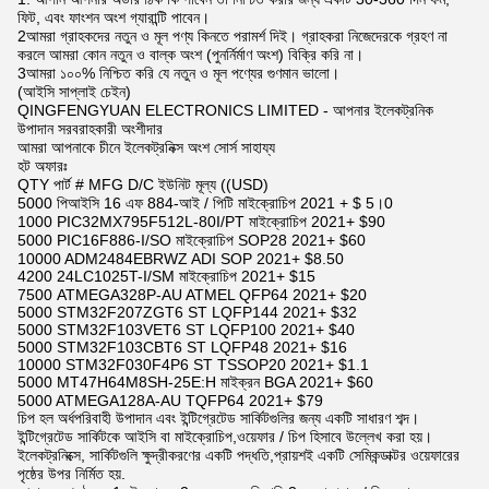
ফিট, এবং ফাংশন অংশ গ্যারান্টি পাবেন।
2আমরা গ্রাহকদের নতুন ও মূল পণ্য কিনতে পরামর্শ দিই। গ্রাহকরা নিজেদেরকে গ্রহণ না
করলে আমরা কোন নতুন ও বাল্ক অংশ (পুনর্নির্মাণ অংশ) বিক্রি করি না।
3আমরা ১০০% নিশ্চিত করি যে নতুন ও মূল পণ্যের গুণমান ভালো।
(আইসি সাপ্লাই চেইন)
QINGFENGYUAN ELECTRONICS LIMITED - আপনার ইলেকট্রনিক
উপাদান সরবরাহকারী অংশীদার
আমরা আপনাকে চীনে ইলেকট্রনিক্স অংশ সোর্স সাহায্য
হট অফারঃ
QTY পার্ট # MFG D/C ইউনিট মূল্য ((USD)
5000 পিআইসি 16 এফ 884-আই / পিটি মাইক্রোচিপ 2021 + $ 5।0
1000 PIC32MX795F512L-80I/PT মাইক্রোচিপ 2021+ $90
5000 PIC16F886-I/SO মাইক্রোচিপ SOP28 2021+ $60
10000 ADM2484EBRWZ ADI SOP 2021+ $8.50
4200 24LC1025T-I/SM মাইক্রোচিপ 2021+ $15
7500 ATMEGA328P-AU ATMEL QFP64 2021+ $20
5000 STM32F207ZGT6 ST LQFP144 2021+ $32
5000 STM32F103VET6 ST LQFP100 2021+ $40
5000 STM32F103CBT6 ST LQFP48 2021+ $16
10000 STM32F030F4P6 ST TSSOP20 2021+ $1.1
5000 MT47H64M8SH-25E:H মাইক্রন BGA 2021+ $60
5000 ATMEGA128A-AU TQFP64 2021+ $79
চিপ হল অর্ধপরিবাহী উপাদান এবং ইন্টিগ্রেটেড সার্কিটগুলির জন্য একটি সাধারণ শব্দ।
ইন্টিগ্রেটেড সার্কিটকে আইসি বা মাইক্রোচিপ,ওয়েফার / চিপ হিসাবে উল্লেখ করা হয়।
ইলেকট্রনিক্সে, সার্কিটগুলি ক্ষুদ্রীকরণের একটি পদ্ধতি,প্রায়শই একটি সেমিকন্ডাক্টর ওয়েফারের
পৃষ্ঠের উপর নির্মিত হয়.