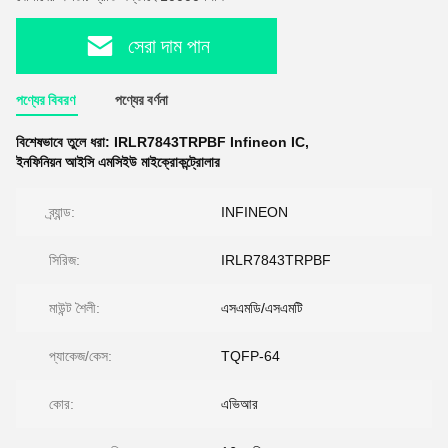
সেরা দাম পান
পণ্যের বিবরণ
পণ্যের বর্ণনা
বিশেষভাবে তুলে ধরা:
IRLR7843TRPBF Infineon IC
,
ইনফিনিয়ন আইসি এমসিইউ মাইক্রোকন্ট্রোলার
ব্র্যান্ড:
INFINEON
সিরিজ:
IRLR7843TRPBF
মাউন্ট শৈলী:
এসএমডি/এসএমটি
প্যাকেজ/কেস:
TQFP-64
কোর:
এভিআর