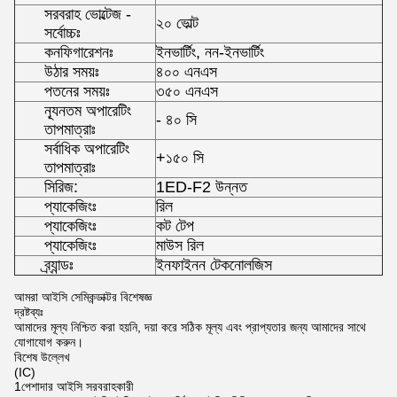
সরবরাহ ভোল্টেজ -
২০ ভোল্ট
সর্বোচ্চঃ
কনফিগারেশনঃ
ইনভার্টিং, নন-ইনভার্টিং
উঠার সময়ঃ
৪০০ এনএস
পতনের সময়ঃ
৩৫০ এনএস
ন্যূনতম অপারেটিং
- ৪০ সি
তাপমাত্রাঃ
সর্বাধিক অপারেটিং
+১৫০ সি
তাপমাত্রাঃ
সিরিজ:
1ED-F2 উন্নত
প্যাকেজিংঃ
রিল
প্যাকেজিংঃ
কট টেপ
প্যাকেজিংঃ
মাউস রিল
ব্র্যান্ডঃ
ইনফাইনন টেকনোলজিস
আমরা আইসি সেমিকন্ডাক্টর বিশেষজ্ঞ
দ্রষ্টব্যঃ
আমাদের মূল্য নিশ্চিত করা হয়নি, দয়া করে সঠিক মূল্য এবং প্রাপ্যতার জন্য আমাদের সাথে
যোগাযোগ করুন।
বিশেষ উল্লেখ
(IC)
1পেশাদার আইসি সরবরাহকারী