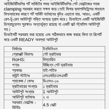
আইজিবিটিগুলির শর্ট সার্কিটের সময় আইজিবিটিগুলির গেট ভোল্টেজের সহজ
clamping সরবরাহ করতে সক্ষম করে।তাই মিলার ক্যাপাসিটেন্সের মাধ্যমে
ফিডব্যাকের কারণে শর্ট সার্কিট বর্তমানের বৃদ্ধি এড়ানো যায়. আরও, একটি
রেল-টু-রেল আউটপুট শক্তি অপচয় হ্রাস করে। ডিভাইসে একটি আইজিবিটি
ডিস্যাচুরেশন সুরক্ষাও অন্তর্ভুক্ত রয়েছে যা একটি ফল্ট স্ট্যাটাস আউটপুট
সহ।
ডিভাইসটি সরবরাহ করা হয়েছে এবং সঠিকভাবে কাজ করছে কিনা তা রিপোর্ট
করে একটি READY অবস্থা আউটপুট
নির্মাতাঃ
ইনফিনিওন
প্রোডাক্ট বিভাগঃ
গেট ড্রাইভার
RoHS:
বিস্তারিত
পণ্যঃ
বিচ্ছিন্ন গেট ড্রাইভার
প্রকারঃ
হাই-সাইড
মাউন্ট স্টাইলঃ
এসএমডি/এসএমটি
প্যাকেজ / কেসঃ
ডিএসও-১৬
ড্রাইভারের সংখ্যাঃ
১ ড্রাইভার
আউটপুট সংখ্যাঃ
1 আউটপুট
আউটপুট বর্তমানঃ
২ এ
সরবরাহ ভোল্টেজ -
4.5 ভোল্ট
মিনিটঃ