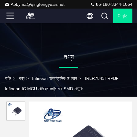
Abbyma@qingfengyuan.net
86-180-3344-1064
উদ্ধৃতি
পণ্য
বাড়ি
>
পণ্য
>
Infineon ইলেকট্রনিক উপাদান
>
IRLR7843TRPBF
Infineon IC MCU মাইক্রোকন্ট্রোলার SMD মাউন্টিং