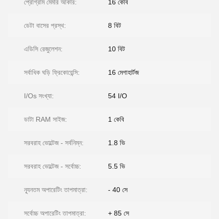
প্রোগ্রাম মেমরি আকার:
16 কেবি
ডেটা বাসের প্রস্থ:
8 বিট
এডিসি রেজুলেশন:
10 বিট
সর্বাধিক ঘড়ি ফ্রিকোয়েন্সি:
16 মেগাহার্টজ
I/Os সংখ্যা:
54 I/O
ডাটা RAM সাইজ:
1 কেবি
সরবরাহ ভোল্টেজ - সর্বনিম্ন:
1.8 ভি
সরবরাহ ভোল্টেজ - সর্বোচ্চ:
5.5 ভি
ন্যূনতম অপারেটিং তাপমাত্রা:
- 40 সে
সর্বোচ্চ অপারেটিং তাপমাত্রা:
+ 85 সে