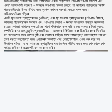
কিউএফওয়াই টেকনোলজি কোং লিমিটেডের একটি শক্তিশালী ওডিএম/ওইএম সক্ষমতা এবং
একটি শক্তিশালী গবেষণা ও উন্নয়ন কারখানার ক্ষমতা রয়েছে, যা আমাদের গ্রাহকদের নির্দিষ্ট
প্রয়োজনীয়তার উপর ভিত্তি করে ব্যাপক সমাধান সরবরাহ করতে সক্ষম করে।
ওডিএম/ওইএম শক্তিঃ
একটি মূল নকশা প্রস্তুতকারক (ওডিএম) এবং মূল সরঞ্জাম প্রস্তুতকারক (ওইএম) হিসাবে,
আমাদের ইলেকট্রনিক উপাদান এবং পণ্যগুলির বিকাশ ও উত্পাদন সম্পর্কিত বিস্তৃত অভিজ্ঞতা
রয়েছে।আমরা আমাদের ক্লায়েন্টদের সাথে ঘনিষ্ঠভাবে কাজ করি তাদের অনন্য চাহিদা বুঝতে,
স্পেসিফিকেশন এবং ব্র্যান্ডিং প্রয়োজনীয়তা। আমাদের ইঞ্জিনিয়ার এবং ডিজাইনারদের নিবেদিত
দল গ্রাহকদের সাথে তাদের দৃষ্টি এবং বাজারের চাহিদার সাথে সামঞ্জস্যপূর্ণ কাস্টমাইজড সমাধান
তৈরি করতে সহযোগিতা করে।প্রোডাক্ট ডিজাইন এবং প্রোটোটাইপিং থেকে শুরু করে ভর
উৎপাদন পর্যন্ত, আমরা আমাদের ক্লায়েন্টদের ধারণাগুলিকে জীবিত করার জন্য শেষ থেকে শেষ
পর্যন্ত ওডিএম / ওএম পরিষেবা সরবরাহ করি।