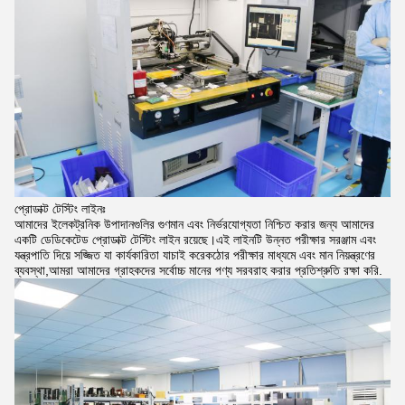
প্রোডাক্ট টেস্টিং লাইনঃ
আমাদের ইলেকট্রনিক উপাদানগুলির গুণমান এবং নির্ভরযোগ্যতা নিশ্চিত করার জন্য আমাদের
একটি ডেডিকেটেড প্রোডাক্ট টেস্টিং লাইন রয়েছে।এই লাইনটি উন্নত পরীক্ষার সরঞ্জাম এবং
যন্ত্রপাতি দিয়ে সজ্জিত যা কার্যকারিতা যাচাই করেকঠোর পরীক্ষার মাধ্যমে এবং মান নিয়ন্ত্রণের
ব্যবস্থা,আমরা আমাদের গ্রাহকদের সর্বোচ্চ মানের পণ্য সরবরাহ করার প্রতিশ্রুতি রক্ষা করি.