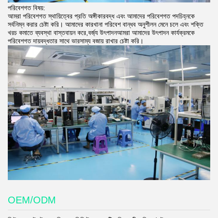
পরিবেশগত বিষয়:
আমরা পরিবেশগত স্থায়িত্বের প্রতি অঙ্গীকারবদ্ধ এবং আমাদের পরিবেশগত পদচিহ্নকে
সর্বনিম্ন করার চেষ্টা করি। আমাদের কারখানা পরিবেশ বান্ধব অনুশীলন মেনে চলে এবং শক্তি
খরচ কমাতে ব্যবস্থা বাস্তবায়ন করে,বর্জ্য উৎপাদনআমরা আমাদের উৎপাদন কার্যক্রমকে
পরিবেশগত দায়বদ্ধতার সাথে ভারসাম্য বজায় রাখার চেষ্টা করি।
OEM/ODM