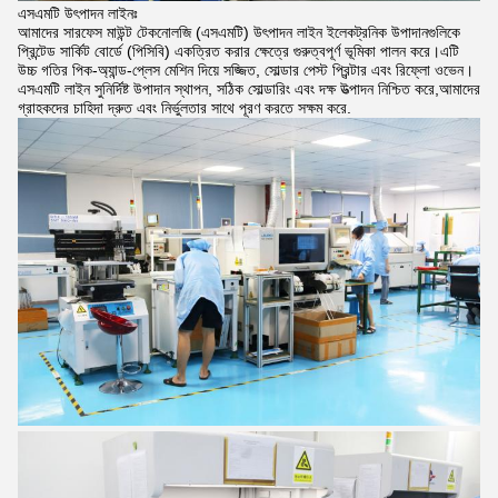
এসএমটি উৎপাদন লাইনঃ
আমাদের সারফেস মাউন্ট টেকনোলজি (এসএমটি) উৎপাদন লাইন ইলেকট্রনিক উপাদানগুলিকে
প্রিন্টেড সার্কিট বোর্ডে (পিসিবি) একত্রিত করার ক্ষেত্রে গুরুত্বপূর্ণ ভূমিকা পালন করে।এটি
উচ্চ গতির পিক-অ্যান্ড-প্লেস মেশিন দিয়ে সজ্জিত, সোল্ডার পেস্ট প্রিন্টার এবং রিফ্লো ওভেন।
এসএমটি লাইন সুনির্দিষ্ট উপাদান স্থাপন, সঠিক সোল্ডারিং এবং দক্ষ উত্পাদন নিশ্চিত করে,আমাদের
গ্রাহকদের চাহিদা দ্রুত এবং নির্ভুলতার সাথে পূরণ করতে সক্ষম করে.