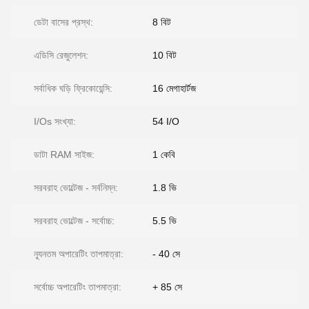
ডেটা বাসের প্রস্থ:
8 বিট
এডিসি রেজুলেশন:
10 বিট
সর্বাধিক ঘড়ি ফ্রিকোয়েন্সি:
16 মেগাহার্টজ
I/Os সংখ্যা:
54 I/O
ডাটা RAM সাইজ:
1 কেবি
সরবরাহ ভোল্টেজ - সর্বনিম্ন:
1.8 ভি
সরবরাহ ভোল্টেজ - সর্বোচ্চ:
5.5 ভি
ন্যূনতম অপারেটিং তাপমাত্রা:
- 40 সে
সর্বোচ্চ অপারেটিং তাপমাত্রা:
+ 85 সে