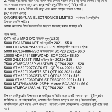
2. আমরা গ্রাহকদের নতুন এবং আসল পণ্য কেনার পরামর্শ দিই। গ্রাহকরা নিজেরাই গ্রহণ না
করলে আমরা কোনো নতুন এবং বাল্ক পার্টস (পুনর্নির্মিত অংশ) বিক্রি করি না।
3. আমরা 100% নিশ্চিত করি নতুন এবং আসল পণ্যের ভালো গুণমান।
(IC সাপ্লাই চেইন)
QINGFENGYUAN ELECTRONICS LIMITED - আপনার ইলেকট্রনিক
উপাদান সোর্সিং পার্টনার
আমরা আপনাকে চীনে ইলেকট্রনিক যন্ত্রাংশ সরবরাহ করতে সাহায্য করি
গরম অফার:
QTY পার্ট # MFG D/C ইউনিট মূল্য(USD)
5000 PIC16F884-I/PT মাইক্রোচিপ 2021+ $5.0
1000 PIC32MX795F512L-80I/PT মাইক্রোচিপ 2021+ $90
5000 PIC16F886-I/SO মাইক্রোচিপ SOP28 2021+ $6.0
10000 ADM2484EBRWZ ADI SOP 2021+ $8.50
4200 24LC1025T-I/SM মাইক্রোচিপ 2021+ $15
7500 ATMEGA328P-AU ATMEL QFP64 2021+ $20
5000 STM32F207ZGT6 ST LQFP144 2021+ $32
5000 STM32F103VET6 ST LQFP100 2021+ $40
5000 STM32F103CBT6 ST LQFP48 2021+ $16
10000 STM32F030F4P6 ST TSSOP20 2021+ $1.1
5000 MT47H64M8SH-25E:H Micron BGA 2021+ $6.0
5000 ATMEGA128A-AU TQFP64 2021+ $7.9
চিপ হল সেমিকন্ডাক্টর উপাদান এবং সমন্বিত সার্কিটের জন্য একটি সাধারণ শব্দ। ইন্টিগ্রেটেড
সার্কিটকে IC বা মাইক্রোচিপ, ওয়েফার/চিপ হিসাবে উল্লেখ করা হয়। ইলেকট্রনিক্সে,
সার্কিটগুলিকে ছোট করার একটি পদ্ধতি, প্রায়শই একটি সেমিকন্ডাক্টর ওয়েফারের পৃষ্ঠে তৈরি করা
হয়।