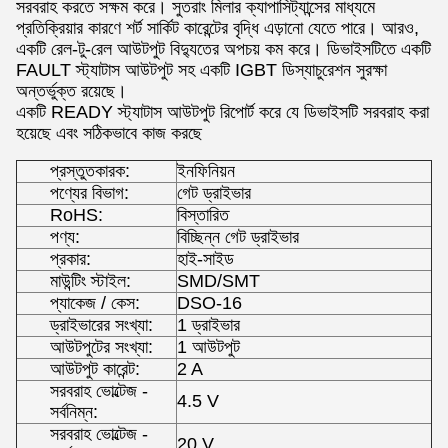
সরবরাহ করতে সক্ষম করে। সুতরাং মিলার ক্যাপাসিট্যান্সের মাধ্যমে
প্রতিক্রিয়ার কারণে শর্ট সার্কিট কারেন্টের বৃদ্ধি এড়ানো যেতে পারে। আরও,
একটি রেল-টু-রেল আউটপুট বিদ্যুতের অপচয় কম করে। ডিভাইসটিতে একটি
FAULT স্ট্যাটাস আউটপুট সহ একটি IGBT ডিস্যাচুরেশন সুরক্ষা
অন্তর্ভুক্ত রয়েছে।
একটি READY স্ট্যাটাস আউটপুট রিপোর্ট করে যে ডিভাইসটি সরবরাহ করা
হয়েছে এবং সঠিকভাবে কাজ করছে
প্রস্তুতকারক:
ইনফিনিয়ন
পণ্যের বিভাগ:
গেট ড্রাইভার
RoHS:
বিস্তারিত
পণ্য:
বিচ্ছিন্ন গেট ড্রাইভার
প্রকার:
হাই-সাইড
মাউন্টিং স্টাইল:
SMD/SMT
প্যাকেজ / কেস:
DSO-16
ড্রাইভারের সংখ্যা:
1 ড্রাইভার
আউটপুটের সংখ্যা:
1 আউটপুট
আউটপুট কারেন্ট:
2 A
সরবরাহ ভোল্টেজ -
4.5 V
সর্বনিম্ন:
সরবরাহ ভোল্টেজ -
20 V