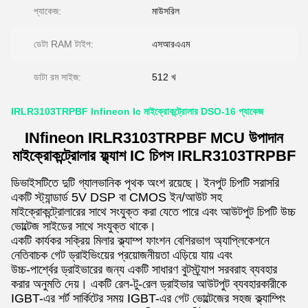
প্যাকেজ:
মাউসরিল
ডেটা RAM টাইপ:
এসআরএএম
ডাটা রম সাইজ:
512 খ
IRLR3103TRPBF Infineon Ic মাইক্রোকন্ট্রোলার DSO-16 প্যাকেজ
INfineon IRLR3103TRPBF MCU উপাদান
মাইক্রোকন্ট্রোলার ফ্ল্যাশ IC চিপস IRLR3103TRPBF
ডিভাইসটিতে দুটি গ্যালভানিক পৃথক অংশ রয়েছে। ইনপুট চিপটি সরাসরি
একটি স্ট্যান্ডার্ড 5V DSP বা CMOS ইন/আউট সহ
মাইক্রোকন্ট্রোলারের সাথে সংযুক্ত করা যেতে পারে এবং আউটপুট চিপটি উচ্চ
ভোল্টেজ সাইডের সাথে সংযুক্ত থাকে।
একটি কার্যকর সক্রিয় মিলার ক্ল্যাম্প ফাংশন বেশিরভাগ অ্যাপ্লিকেশনে
নেতিবাচক গেট ড্রাইভিংয়ের প্রয়োজনীয়তা এড়িয়ে যায় এবং
উচ্চ-পার্শ্বের ড্রাইভারের জন্য একটি সাধারণ বুটস্ট্র্যাপ সরবরাহ ব্যবহার
করার অনুমতি দেয়। একটি রেল-টু-রেল ড্রাইভার আউটপুট ব্যবহারকারীকে
IGBT-এর শর্ট সার্কিটের সময় IGBT-এর গেট ভোল্টেজের সহজ ক্ল্যাম্পিং