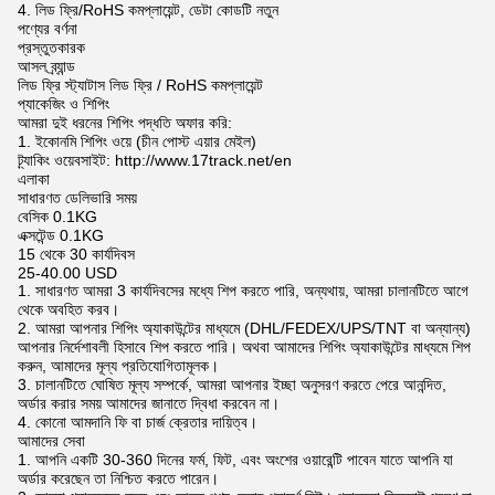
4. লিড ফ্রি/RoHS কমপ্লায়েন্ট, ডেটা কোডটি নতুন
পণ্যের বর্ণনা
প্রস্তুতকারক
আসল ব্র্যান্ড
লিড ফ্রি স্ট্যাটাস লিড ফ্রি / RoHS কমপ্লায়েন্ট
প্যাকেজিং ও শিপিং
আমরা দুই ধরনের শিপিং পদ্ধতি অফার করি:
1. ইকোনমি শিপিং ওয়ে (চীন পোস্ট এয়ার মেইল)
ট্র্যাকিং ওয়েবসাইট: http://www.17track.net/en
এলাকা
সাধারণত ডেলিভারি সময়
বেসিক 0.1KG
এক্সটেন্ড 0.1KG
15 থেকে 30 কার্যদিবস
25-40.00 USD
1. সাধারণত আমরা 3 কার্যদিবসের মধ্যে শিপ করতে পারি, অন্যথায়, আমরা চালানটিতে আগে
থেকে অবহিত করব।
2. আমরা আপনার শিপিং অ্যাকাউন্টের মাধ্যমে (DHL/FEDEX/UPS/TNT বা অন্যান্য)
আপনার নির্দেশাবলী হিসাবে শিপ করতে পারি। অথবা আমাদের শিপিং অ্যাকাউন্টের মাধ্যমে শিপ
করুন, আমাদের মূল্য প্রতিযোগিতামূলক।
3. চালানটিতে ঘোষিত মূল্য সম্পর্কে, আমরা আপনার ইচ্ছা অনুসরণ করতে পেরে আনন্দিত,
অর্ডার করার সময় আমাদের জানাতে দ্বিধা করবেন না।
4. কোনো আমদানি ফি বা চার্জ ক্রেতার দায়িত্ব।
আমাদের সেবা
1. আপনি একটি 30-360 দিনের ফর্ম, ফিট, এবং অংশের ওয়ারেন্টি পাবেন যাতে আপনি যা
অর্ডার করেছেন তা নিশ্চিত করতে পারেন।