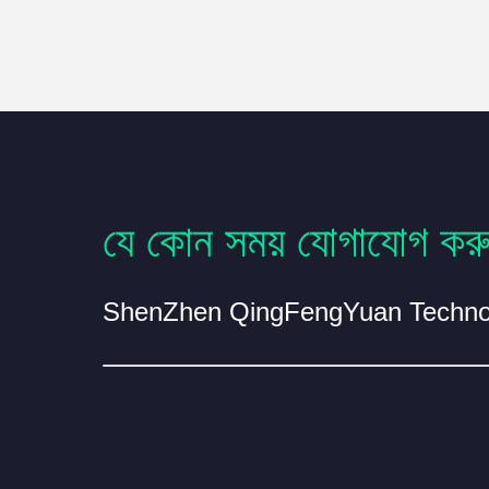
যে কোন সময় যোগাযোগ কর