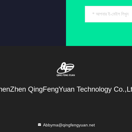
henZhen QingFengYuan Technology Co.,Lt
Abbyma@qingfengyuan.net