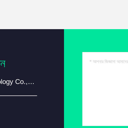
ুন
ShenZhen QingFengYuan Technology Co.,Ltd.