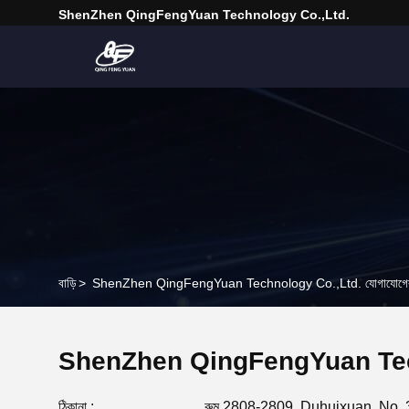
ShenZhen QingFengYuan Technology Co.,Ltd.
বাড়ি
>
ShenZhen QingFengYuan Technology Co.,Ltd. যোগাযোগের
ShenZhen QingFengYuan Tec
ঠিকানা :
রুম 2808-2809, Duhuixuan, No.