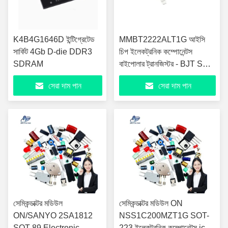
K4B4G1646D ইন্টিগ্রেটেড
MMBT2222ALT1G আইসি
সার্কিট 4Gb D-die DDR3
চিপ ইলেকট্রনিক কম্পোনেন্টস
SDRAM
বাইপোলার ট্রানজিস্টর - BJT SS
SOT23
সেরা দাম পান
সেরা দাম পান
সেমিকন্ডাক্টর মডিউল
সেমিকন্ডাক্টর মডিউল ON
ON/SANYO 2SA1812
NSS1C200MZT1G SOT-
SOT-89 Electronic
223 ইলেকট্রনিক কম্পোনেন্টস ics