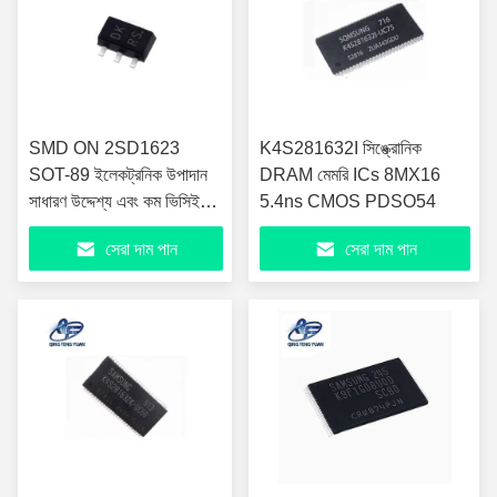
SMD ON 2SD1623
K4S281632I সিঙ্ক্রোনিক
SOT-89 ইলেকট্রনিক উপাদান
DRAM মেমরি ICs 8MX16
সাধারণ উদ্দেশ্য এবং কম ভিসিই
5.4ns CMOS PDSO54
ট্রানজিস্টর
সেরা দাম পান
সেরা দাম পান