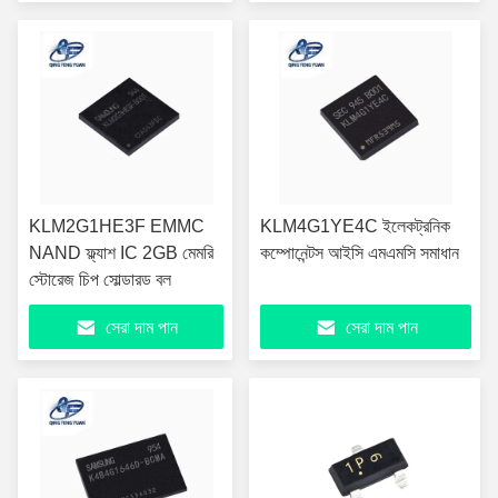
KLM2G1HE3F EMMC
KLM4G1YE4C ইলেকট্রনিক
NAND ফ্ল্যাশ IC 2GB মেমরি
কম্পোনেন্টস আইসি এমএমসি সমাধান
স্টোরেজ চিপ সোল্ডারড বল
সেরা দাম পান
সেরা দাম পান