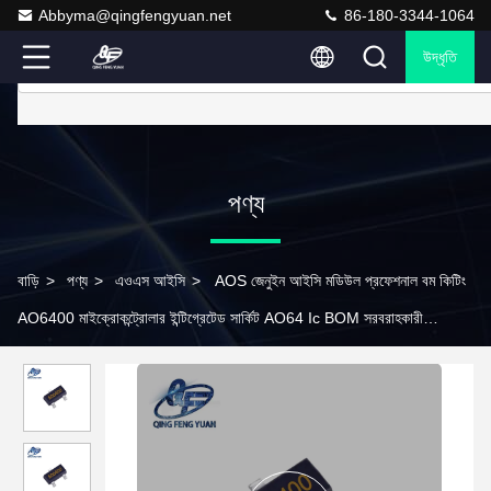
Abbyma@qingfengyuan.net
86-180-3344-1064
উদ্ধৃতি
পণ্য
বাড়ি
>
পণ্য
>
এওএস আইসি
>
AOS জেনুইন আইসি মডিউল প্রফেশনাল বম কিটিং
AO6400 মাইক্রোকন্ট্রোলার ইন্টিগ্রেটেড সার্কিট AO64 Ic BOM সরবরাহকারী
Tp0101t-T