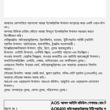
আমাদের কোম্পানিতে স্বাগতম! আমরা ইলেকট্রনিক উপাদান সংগ্রহের জন্য একটি ওয়ান-স্টপ
শপ।
আপনার বিভিন্ন চাহিদা মেটাতে আমরা বিস্তৃত ইলেকট্রনিক উপাদান সরবরাহ করতে
বিশেষীকরণ করি।
সেমিকন্ডাক্টর: মাইক্রোকন্ট্রোলার, ট্রানজিস্টর, ডায়োড, ইন্টিগ্রেটেড সার্কিট (আইসি
প্যাসিভ উপাদান: প্রতিরোধক, ক্যাপাসিটর, ইন্ডাক্টর সংযোগকারী।
ইলেক্ট্রোমেকানিক্যাল উপাদান: সুইচ, রিলে, সেন্সর অ্যাকচুয়েটর।
ডিসপ্লে: এলইডি ডিসপ্লে, এলসিডি স্ক্রিন, ওএলইডি প্যানেল এবং টাচস্ক্রিন।
পাওয়ার সাপ্লাই: ভোল্টেজ নিয়ন্ত্রক, পাওয়ার কনভার্টার এবং ব্যাটারি ম্যানেজমেন্ট উপাদান।
অপটোইলেকট্রনিক্স: এলইডি, লেজার, ফটোডায়োড এবং অপটিক্যাল সেন্সর।
এম্বেডেড সিস্টেম: উন্নয়ন বোর্ড, মাইক্রোকন্ট্রোলার এবং অন্যান্য এম্বেডেড সিস্টেম
সমাধান।
স্টোরেজ ডিভাইস: আমরা মেমরি কার্ড, ফ্ল্যাশ ড্রাইভ, সলিড-স্টেট ড্রাইভ (এসএসডি) এবং
অন্যান্য স্টোরেজ সমাধান অফার করি।
আরএফ এবং ওয়্যারলেস উপাদান: আরএফ মডিউল, অ্যান্টেনা এবং ওয়্যারলেস যোগাযোগ
উপাদান।
সেন্সর: তাপমাত্রা সেন্সর, মোশন সেন্সর, পরিবেশগত সেন্সর।
AOS আসল আইসি মডিউল পেশাদার বোম কিটি
অংশ নং।
AO6400 মাইক্রোকন্ট্রোলার ইন্টিগ্রেটেড সার্কি