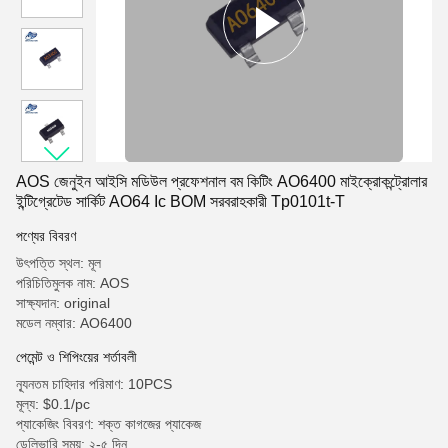
AOS জেনুইন আইসি মডিউল প্রফেশনাল বম কিটিং AO6400 মাইক্রোকন্ট্রোলার
ইন্টিগ্রেটেড সার্কিট AO64 Ic BOM সরবরাহকারী Tp0101t-T
পণ্যের বিবরণ
উৎপত্তি স্থল: মূল
পরিচিতিমুলক নাম: AOS
সাক্ষ্যদান: original
মডেল নম্বার: AO6400
পেমেন্ট ও শিপিংয়ের শর্তাবলী
ন্যূনতম চাহিদার পরিমাণ: 10PCS
মূল্য: $0.1/pc
প্যাকেজিং বিবরণ: শক্ত কাগজের প্যাকেজ
ডেলিভারি সময়: ২-৫ দিন