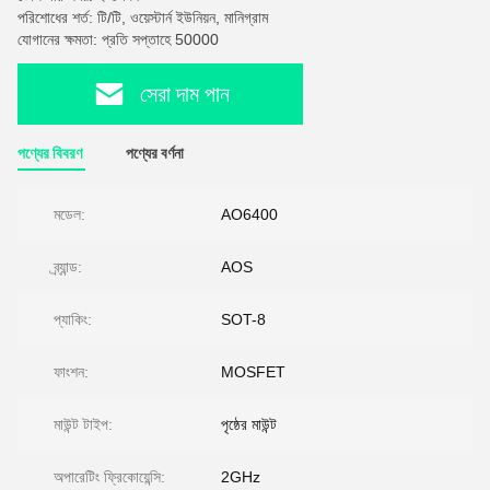
পরিশোধের শর্ত: টি/টি, ওয়েস্টার্ন ইউনিয়ন, মানিগ্রাম
যোগানের ক্ষমতা: প্রতি সপ্তাহে 50000
সেরা দাম পান
পণ্যের বিবরণ
পণ্যের বর্ণনা
মডেল:
AO6400
ব্র্যান্ড:
AOS
প্যাকিং:
SOT-8
ফাংশন:
MOSFET
মাউন্ট টাইপ:
পৃষ্ঠের মাউন্ট
অপারেটিং ফ্রিকোয়েন্সি:
2GHz