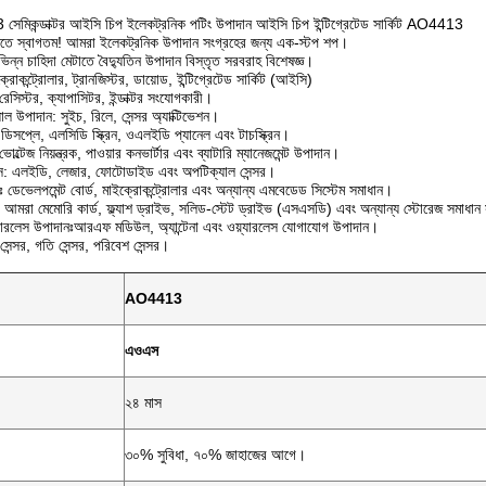
িকন্ডাক্টর আইসি চিপ ইলেকট্রনিক পটিং উপাদান আইসি চিপ ইন্টিগ্রেটেড সার্কিট AO4413
িতে স্বাগতম! আমরা ইলেকট্রনিক উপাদান সংগ্রহের জন্য এক-স্টপ শপ।
্ন চাহিদা মেটাতে বৈদ্যুতিন উপাদান বিস্তৃত সরবরাহ বিশেষজ্ঞ।
ইক্রোকন্ট্রোলার, ট্রানজিস্টর, ডায়োড, ইন্টিগ্রেটেড সার্কিট (আইসি)
রেসিস্টর, ক্যাপাসিটর, ইন্ডাক্টর সংযোগকারী।
যাল উপাদান: সুইচ, রিলে, সেন্সর অ্যাক্টিভেশন।
িসপ্লে, এলসিডি স্ক্রিন, ওএলইডি প্যানেল এবং টাচস্ক্রিন।
ভোল্টেজ নিয়ন্ত্রক, পাওয়ার কনভার্টার এবং ব্যাটারি ম্যানেজমেন্ট উপাদান।
্স: এলইডি, লেজার, ফোটোডাইড এবং অপটিক্যাল সেন্সর।
 ডেভেলপমেন্ট বোর্ড, মাইক্রোকন্ট্রোলার এবং অন্যান্য এমবেডেড সিস্টেম সমাধান।
 আমরা মেমোরি কার্ড, ফ্ল্যাশ ড্রাইভ, সলিড-স্টেট ড্রাইভ (এসএসডি) এবং অন্যান্য স্টোরেজ সমাধা
ারলেস উপাদানঃআরএফ মডিউল, অ্যান্টেনা এবং ওয়্যারলেস যোগাযোগ উপাদান।
 সেন্সর, গতি সেন্সর, পরিবেশ সেন্সর।
AO4413
এওএস
২৪ মাস
৩০% সুবিধা, ৭০% জাহাজের আগে।