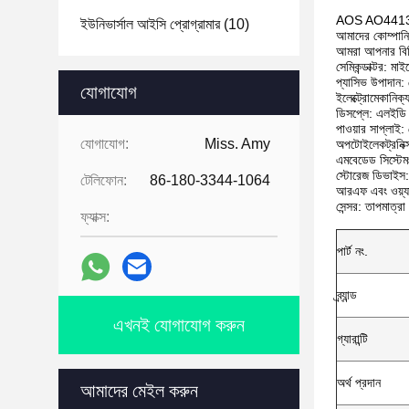
AOS AO4413 সেম
ইউনিভার্সাল আইসি প্রোগ্রামার
(10)
আমাদের কোম্পান
আমরা আপনার বিভিন
সেমিকন্ডাক্টর: মা
প্যাসিভ উপাদান: 
যোগাযোগ
ইলেক্ট্রোমেকানিক্
ডিসপ্লে: এলইডি ড
পাওয়ার সাপ্লাই: 
যোগাযোগ:
Miss. Amy
অপটোইলেকট্রনিক
এমবেডেড সিস্টেমঃ
স্টোরেজ ডিভাইস:
টেলিফোন:
86-180-3344-1064
আরএফ এবং ওয়্য
সেন্সর: তাপমাত্রা
ফ্যাক্স:
পার্ট নং.
ব্র্যান্ড
এখনই যোগাযোগ করুন
গ্যারান্টি
অর্থ প্রদান
আমাদের মেইল করুন