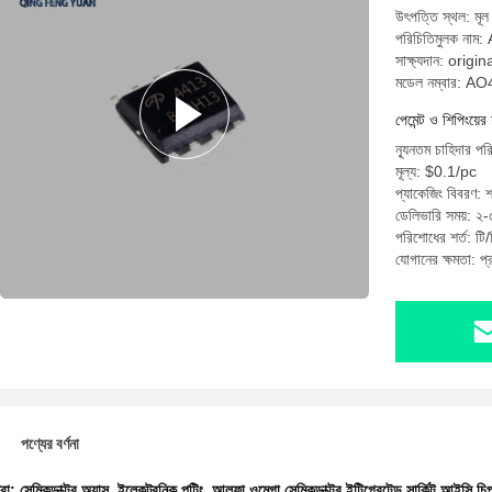
উৎপত্তি স্থল: মূল
পরিচিতিমুলক নাম
সাক্ষ্যদান: origin
মডেল নম্বার: A
পেমেন্ট ও শিপিংয়ের 
ন্যূনতম চাহিদার 
মূল্য: $0.1/pc
প্যাকেজিং বিবরণ: 
ডেলিভারি সময়: ২-
পরিশোধের শর্ত: টি/ট
যোগানের ক্ষমতা: 
পণ্যের বর্ণনা
ধরা:
সেমিকন্ডাক্টর অ্যাস
,
ইলেকট্রনিক পটিং
,
আলফা ওমেগা সেমিকন্ডাক্টর ইন্টিগ্রেটেড সার্কিট আইসি চি