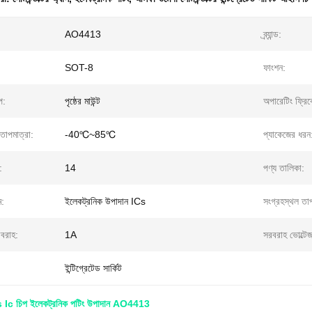
AO4413
ব্র্যান্ড:
SOT-8
ফাংশন:
প:
পৃষ্ঠের মাউন্ট
অপারেটিং ফ্রিকো
তাপমাত্রা:
-40℃~85℃
প্যাকেজের ধরন
:
14
পণ্য তালিকা:
ম:
ইলেকট্রনিক উপাদান ICs
সংগ্রহস্থল তাপ
রবরাহ:
1A
সরবরাহ ভোল্টেজ
ইন্টিগ্রেটেড সার্কিট
Aos Ic চিপ ইলেকট্রনিক পটিং উপাদান AO4413