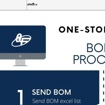
এসওটি-৮