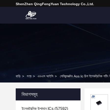
ShenZhen QingFengYuan Technology Co.,Ltd.
বাড়ি
>
পণ্য
>
এওএস আইসি
>
সেমিকন্ডাক্টর Aos Ic চিপ ইলেকট্রনিক প
বিভাগসমূহ
ইলেকট্রনিক উপাদান ICs
(57592)