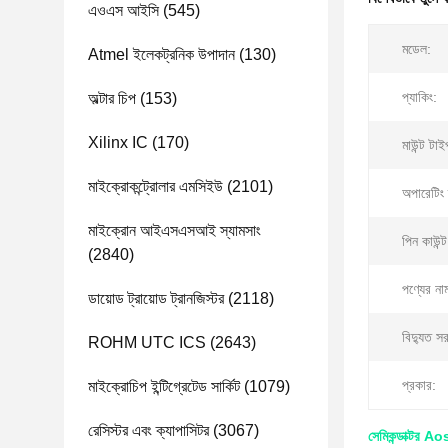
এওএস আইসি
(545)
মডেল:
Atmel ইলেকট্রনিক উপাদান
(130)
প্যাকিং:
অল্টার চিপ
(153)
Xilinx IC
(170)
মাউন্ট টাই
মাইক্রোকন্ট্রোলার এমসিইউ
(2101)
অপারেটিং 
মাইক্রোন আইএসএসআই স্যামসাং
পিন কাউন্ট
(2840)
পণ্যের না
ডায়োড ট্রায়োড ট্রানজিস্টর
(2118)
বিদ্যুত স
ROHM UTC ICS
(2643)
প্রকার:
মাইক্রোচিপ ইন্টিগ্রেটেড সার্কিট
(1079)
রেসিস্টর এবং ক্যাপাসিটর
(3067)
সেমিকন্ডাক্টর 