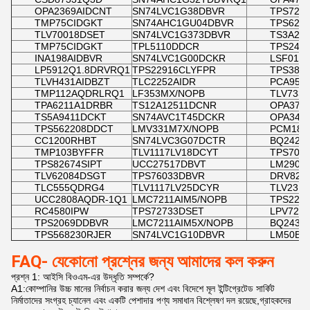
OPA2369AIDCNT
SN74LVC1G38DBVR
TPS727
TMP75CIDGKT
SN74AHC1GU04DBVR
TPS627
TLV70018DSET
SN74LVC1G373DBVR
TS3A24
TMP75CIDGKT
TPL5110DDCR
TPS242
INA198AIDBVR
SN74LVC1G00DCKR
LSF010
LP5912Q1.8DRVRQ1
TPS22916CLYFPR
TPS380
TLVH431AIDBZT
TLC2252AIDR
PCA955
TMP112AQDRLRQ1
LF353MX/NOPB
TLV733
TPA6211A1DRBR
TS12A12511DCNR
OPA373
TS5A9411DCKT
SN74AVC1T45DCKR
OPA348
TPS562208DDCT
LMV331M7X/NOPB
PCM186
CC1200RHBT
SN74LVC3G07DCTR
BQ2423
TMP103BYFFR
TLV1117LV18DCYT
TPS709
TPS82674SIPT
UCC27517DBVT
LM2901
TLV62084DSGT
TPS76033DBVR
DRV821
TLC555QDRG4
TLV1117LV25DCYR
TLV231
UCC2808AQDR-1Q1
LMC7211AIM5/NOPB
TPS229
RC4580IPW
TPS72733DSET
LPV721
TPS2069DDBVR
LMC7211AIM5X/NOPB
BQ2439
TPS568230RJER
SN74LVC1G10DBVR
LM50BI
FAQ- যেকোনো প্রশ্নের জন্য আমাদের কল করুন
প্রশ্ন 1: আইসি বিওএম-এর উদ্ধৃতি সম্পর্কে?
A1:কোম্পানির উচ্চ মানের নির্বাচন করার জন্য দেশ এবং বিদেশে মূল ইন্টিগ্রেটেড সার্কিট
নির্মাতাদের সংগ্রহ চ্যানেল এবং একটি পেশাদার পণ্য সমাধান বিশ্লেষণ দল রয়েছে,গ্রাহকদের