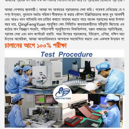
আমরা পেশাদার ব্যবসায়ী। আমরা সব আকারের গ্রাহকদের সেবা করি। গবেষণা দেখিয়েছে যে নকশা পর
পণ্য উন্নয়ন, ন্যূনতম অর্ডার পরিমাণ সীমাবদ্ধ না করার কৌশল ইঞ্জিনিয়ারদের জন্য খুব আকর্ষণীয়, 

এবং আরও ভাল পাইকারি দাম চাহিদা কমাতে সাহায্য করতে পারে অনেক গ্রাহকের জন্য উপাদান খ
বছর ধরে, QingFengYuan প্রযুক্তি কোং লিমিটেড ব্যবহারকারীদের স্বীকৃতি জিতেছে এবং একটি দ
কঠোর মান নিয়ন্ত্রণ পদ্ধতি, শক্তিশালী প্রযুক্তিগত দিকনির্দেশনা, দ্রুত বাজারের প্রতিক্রিয়া, উচ্চ
গ্রাহক সেবা এবং ভাল কর্পোরেট খ্যাতি. সারা বিশ্বের গ্রাহকদের, ইউরোপ, এশিয়া, দক্ষিণ আমেরিক
উত্তর আমেরিকা, আমরা আন্তরিকভাবে আপনাকে সহযোগিতা করতে এবং একসঙ্গে উন্নয়ন গড়ে তুল
চালানের আগে ১০০% পরীক্ষা