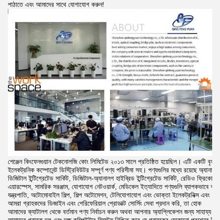
পাঠাতে এবং আমাদের সাথে যোগাযোগ করুন!
শেঞ্জেন কিংফেনগুয়ান টেকনোলজি কোং লিমিটেড ২০১৩ সালে প্রতিষ্ঠিত হয়েছিল। এটি একটি বৃহত
ইলেকট্রনিক কম্পোনেন্ট ডিস্ট্রিবিউটর সম্পূর্ণ পণ্য পরিসীমা সহ। পণ্যগুলির মধ্যে রয়েছে অ্যানালগ ইন
ডিজিটাল ইন্টিগ্রেটেড সার্কিট, ডিজিটাল-অ্যানালগ হাইব্রিড ইন্টিগ্রেটেড সার্কিট, রেডিও ফ্রিকোয়েন্
এয়ারস্পেস, সামরিক সরঞ্জাম, যোগাযোগ নেটওয়ার্ক, মেডিকেল ইত্যাদিতে পণ্যগুলি ব্যাপকভাবে ব্যব
যন্ত্রপাতি, অটোমোবাইল শিল্প, শিল্প অটোমেশন, টেলিযোগাযোগ এবং ভোক্তা ইলেকট্রনিক্স এবং 

আমরা গ্রাহকদের ডিজাইন এবং পেরিফেরিয়াল প্রোডাক্ট সোর্সিং সেবা প্রদান করি, তা হোক 

আমাদের ক্যাটালগ থেকে বর্তমান পণ্য নির্বাচন করুন অথবা আপনার অ্যাপ্লিকেশন জন্য সাহায্য চাইতে
আমাদের গ্রাহক দল এবং দক্ষ কম্পিউটার সিস্টেম নিশ্চিত করে যে গ্রাহকের যেকোনো প্রশ্নের উত্ত