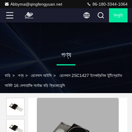
Abbyma@qingfengyuan.net
86-180-3344-1064
উদ্ধৃতি
পণ্য
বাড়ি
>
পণ্য
>
রেনেসাস আইসি
>
রেনেসাস 2SC1427 ইলেকট্রনিক ইন্টিগ্রেটেড
সার্কিট 16 মেগাহার্টজ সর্বোচ্চ ঘড়ি ফ্রিকোয়েন্সি