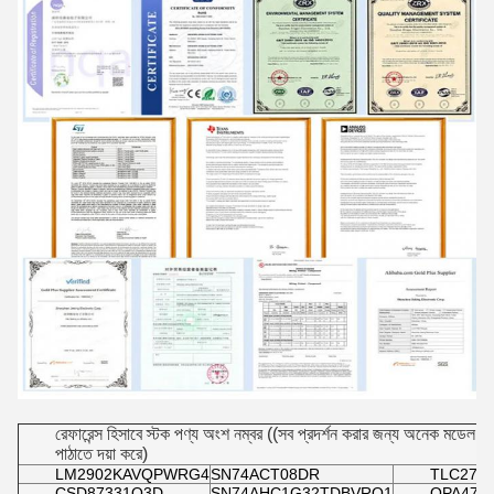
রেফারেন্স হিসাবে স্টক পণ্য অংশ নম্বর ((সব প্রদর্শন করার জন্য অনেক মডে
পাঠাতে দয়া করে)
LM2902KAVQPWRG4
SN74ACT08DR
TLC274
CSD87331Q3D
SN74AHC1G32TDBVRQ1
OPA472