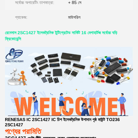
সর্বোচ্চ অপারেটিং তাপমাত্রা:
+ 85 সে
প্যাকেজ:
মাউসরিল
রেনেসাস 2SC1427 ইলেকট্রনিক ইন্টিগ্রেটেড সার্কিট 16 মেগাহার্টজ সর্বোচ্চ ঘড়ি
ফ্রিকোয়েন্সি
RENESAS IC 2SC1427 IC চিপ ইলেকট্রনিক উপাদান পৃষ্ঠ মাউন্ট TO236
2SC1427
পণ্যের পরামিতি