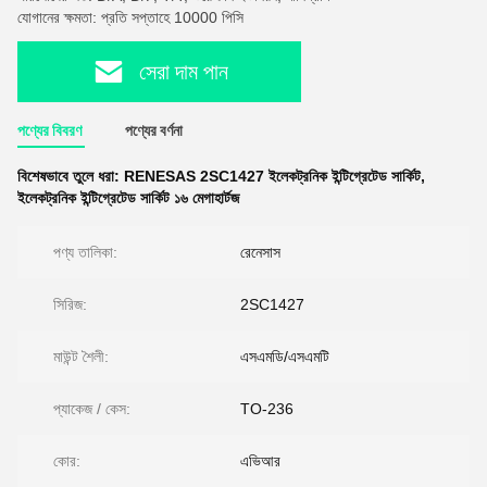
যোগানের ক্ষমতা: প্রতি সপ্তাহে 10000 পিসি
সেরা দাম পান
পণ্যের বিবরণ
পণ্যের বর্ণনা
বিশেষভাবে তুলে ধরা:
RENESAS 2SC1427 ইলেকট্রনিক ইন্টিগ্রেটেড সার্কিট
,
ইলেকট্রনিক ইন্টিগ্রেটেড সার্কিট ১৬ মেগাহার্টজ
পণ্য তালিকা:
রেনেসাস
সিরিজ:
2SC1427
মাউন্ট শৈলী:
এসএমডি/এসএমটি
প্যাকেজ / কেস:
TO-236
কোর:
এভিআর