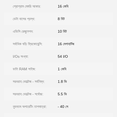
প্রোগ্রাম মেমরি আকার:
16 কেবি
ডেটা বাসের প্রস্থ:
8 বিট
এডিসি রেজুলেশন:
10 বিট
সর্বাধিক ঘড়ি ফ্রিকোয়েন্সি:
16 মেগাহার্টজ
I/Os সংখ্যা:
54 I/O
ডাটা RAM সাইজ:
1 কেবি
সরবরাহ ভোল্টেজ - সর্বনিম্ন:
1.8 ভি
সরবরাহ ভোল্টেজ - সর্বোচ্চ:
5.5 ভি
ন্যূনতম অপারেটিং তাপমাত্রা:
- 40 সে