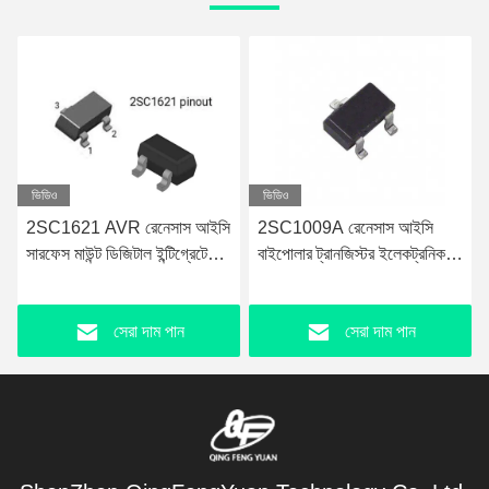
ভিডিও
ভিডিও
2SC1009A রেনেসাস আইসি
CR08AS-12A-T14 #B10
বাইপোলার ট্রানজিস্টর ইলেকট্রনিক
রেনেসাস আইসি চিপস সারফেস মাউন্ট
উপাদান আইসি
TO-243AA
সেরা দাম পান
সেরা দাম পান