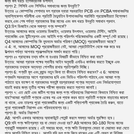
জন্য কম খরচে ইলেকট্রনিক উপাদান.
প্রশ্ন 2: পিসিবি এবং পিসিবিএ সমাধানের জন্য উদ্ধৃতি?
উত্তর ২ঃ কোম্পানির পেশাদার দল গ্রাহক দ্বারা সরবরাহিত PCB এবং PCBA সমাধানগুলির
অ্যাপ্লিকেশন পরিসীমা এবং প্রতিটি বৈদ্যুতিন উপাদানগুলির পরামিতি প্রয়োজনীয়তা বিশ্লেষণ
করবে,এবং শেষ পর্যন্ত গ্রাহকদের উচ্চ মানের এবং কম খরচে উদ্ধৃতি সমাধান প্রদান.
Q3:চিপ ডিজাইন থেকে সমাপ্ত পণ্য সম্পর্কে?
উত্তরঃ আমাদের কাছে ওয়েফার ডিজাইন, ওয়েফার উৎপাদন, ওয়েফার টেস্টিং, আইসি
প্যাকেজিং এবং ইন্টিগ্রেশন এবং আইসি পণ্য পরিদর্শন পরিষেবাগুলির একটি সম্পূর্ণ সেট রয়েছে।
Q4:আমাদের কোম্পানির কি ন্যূনতম অর্ডার পরিমাণ (MOQ) প্রয়োজনীয়তা আছে?
এ 4: না, আমাদের MOQ প্রয়োজনীয়তা নেই, আমরা প্রোটোটাইপ থেকে শুরু করে ভর
উত্পাদন পর্যন্ত আপনার প্রকল্পগুলিকে সমর্থন করতে পারি।
প্রশ্ন ৫ঃ গ্রাহকের তথ্য ফাঁস না হওয়ার বিষয়টি কীভাবে নিশ্চিত করা যায়?
উত্তর: আমরা গ্রাহক পক্ষের স্থানীয় আইন অনুযায়ী এনডিএ কার্যকর করতে ইচ্ছুক এবং
গ্রাহকদের তথ্যকে অত্যন্ত গোপনীয় রাখার প্রতিশ্রুতি দিচ্ছি।
প্রশ্ন 6: পণ্যটি মূল এবং ব্র্যান্ড নতুন কিনা তা কীভাবে নিশ্চিত করবেন? এ 6: আমাদের
পণ্যগুলি সরবরাহের আগে গ্রাহকদের ছবি এবং ভিডিও পরিদর্শন পাঠাবে,এবং আমরা পণ্য
পাঠাতে হবে যতক্ষণ না গ্রাহকদের সন্তুষ্ট হয়গ্রাহকরা পণ্যের সত্যতা এবং নির্ভরযোগ্যতা
যাচাই করার জন্য তৃতীয় পক্ষের পরীক্ষা ব্যবহার করতে স্বাগত জানাই।
প্রশ্ন ৭: এত ছোট এবং জটিল পণ্যের জন্য পণ্য পরিবহনের নিরাপদতা কিভাবে নিশ্চিত করা
যায়?আমরা প্রতিটি পণ্যকে একের পর এক প্যাক করব যাতে প্রতিটি পণ্যকে নাড়ানোর জায়গা
না থাকে, এবং তারপর পুরো প্যাকেজটির জন্য একটি শক্তিশালী প্যাকেজ তৈরি করুন, যাতে
পুরো প্যাকেজটি নিরাপদ এবং পরিবহনযোগ্য হয়।
প্রশ্ন 8: অর্ডার নিরাপদ?
A8: আপনি একবার আমাদের অ্যাকাউন্টে পেমেন্ট করলে সমস্ত অর্ডার সুরক্ষিত হবে।
Q9:যদি পণ্য ক্ষতিগ্রস্ত হয় বা ফেরত দেওয়া হয়? A9:আমাদের 90-180 দিনের মানের
গ্যারান্টি সময়কাল রয়েছে। এই সময়ের মধ্যে, পণ্য ক্ষতি বিনামূল্যে ফেরত বা মেরামত করা যেতে
পারে,আপনি নিশ্চিত হবেন।. আপনি যদি ভুল পণ্য কিনে থাকেন এবং এটি ফেরত বা বিনিময়