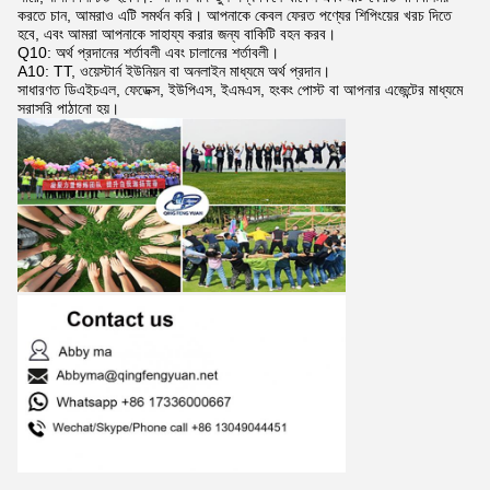
করতে চান, আমরাও এটি সমর্থন করি। আপনাকে কেবল ফেরত পণ্যের শিপিংয়ের খরচ দিতে
হবে, এবং আমরা আপনাকে সাহায্য করার জন্য বাকিটি বহন করব।
Q10: অর্থ প্রদানের শর্তাবলী এবং চালানের শর্তাবলী।
A10: TT, ওয়েস্টার্ন ইউনিয়ন বা অনলাইন মাধ্যমে অর্থ প্রদান।
সাধারণত ডিএইচএল, ফেডেক্স, ইউপিএস, ইএমএস, হংকং পোস্ট বা আপনার এজেন্টের মাধ্যমে
সরাসরি পাঠানো হয়।