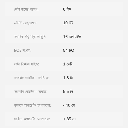
ডেটা বাসের প্রস্থ:
8 বিট
এডিসি রেজুলেশন:
10 বিট
সর্বাধিক ঘড়ি ফ্রিকোয়েন্সি:
16 মেগাহার্টজ
I/Os সংখ্যা:
54 I/O
ডাটা RAM সাইজ:
1 কেবি
সরবরাহ ভোল্টেজ - সর্বনিম্ন:
1.8 ভি
সরবরাহ ভোল্টেজ - সর্বোচ্চ:
5.5 ভি
ন্যূনতম অপারেটিং তাপমাত্রা:
- 40 সে
সর্বোচ্চ অপারেটিং তাপমাত্রা:
+ 85 সে