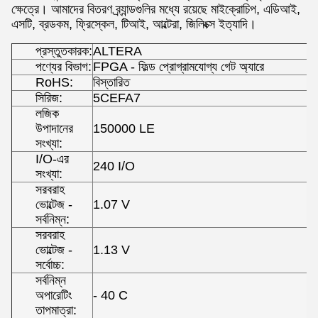
ক্ষেত্রে। আমাদের বিতরণ ব্র্যান্ডগুলির মধ্যে রয়েছে মাইক্রোচিপ, এডিআই,
এসটি, ব্রডকম, ফ্রিস্কেল, টিআই, আল্টেরা, জিলিংক্স ইত্যাদি।
প্রস্তুতকারক:
ALTERA
পণ্যের বিভাগ:
FPGA - ফিল্ড প্রোগ্রামযোগ্য গেট অ্যারে
RoHS:
বিস্তারিত
সিরিজ:
5CEFA7
লজিক
উপাদানের
150000 LE
সংখ্যা:
I/O-এর
240 I/O
সংখ্যা:
সরবরাহ
ভোল্টেজ -
1.07 V
সর্বনিম্ন:
সরবরাহ
ভোল্টেজ -
1.13 V
সর্বোচ্চ:
সর্বনিম্ন
অপারেটিং
- 40 C
তাপমাত্রা: