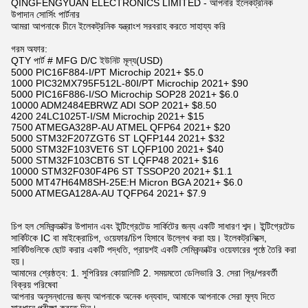
QINGFENGYUAN ELECTRONICS LIMITED - আপনার ইলেকট্রনিক
উপাদান সোর্সিং পার্টনার
আমরা আপনাকে চীনে ইলেকট্রনিক যন্ত্রাংশ সরবরাহ করতে সাহায্য করি
গরম অফার:
QTY পার্ট # MFG D/C ইউনিট মূল্য(USD)
5000 PIC16F884-I/PT Microchip 2021+ $5.0
1000 PIC32MX795F512L-80I/PT Microchip 2021+ $90
5000 PIC16F886-I/SO Microchip SOP28 2021+ $6.0
10000 ADM2484EBRWZ ADI SOP 2021+ $8.50
4200 24LC1025T-I/SM Microchip 2021+ $15
7500 ATMEGA328P-AU ATMEL QFP64 2021+ $20
5000 STM32F207ZGT6 ST LQFP144 2021+ $32
5000 STM32F103VET6 ST LQFP100 2021+ $40
5000 STM32F103CBT6 ST LQFP48 2021+ $16
10000 STM32F030F4P6 ST TSSOP20 2021+ $1.1
5000 MT47H64M8SH-25E:H Micron BGA 2021+ $6.0
5000 ATMEGA128A-AU TQFP64 2021+ $7.9
চিপ হল সেমিকন্ডাক্টর উপাদান এবং ইন্টিগ্রেটেড সার্কিটের জন্য একটি সাধারণ শব্দ। ইন্টিগ্রেটেড
সার্কিটকে IC বা মাইক্রোচিপ, ওয়েফার/চিপ হিসাবে উল্লেখ করা হয়। ইলেকট্রনিক্সে,
সার্কিটগুলিকে ছোট করার একটি পদ্ধতি, প্রায়শই একটি সেমিকন্ডাক্টর ওয়েফারের পৃষ্ঠে তৈরি করা
হয়।
আমাদের শ্রেষ্ঠত্ব: 1. সুপিরিয়র কোয়ালিটি 2. সময়মতো ডেলিভারি 3. সেরা প্রি/পরবর্তী
বিক্রয় পরিষেবা
আপনার অনুসন্ধানের জন্য আপনাকে অনেক ধন্যবাদ, আমাকে আপনাকে সেরা মূল্য দিতে