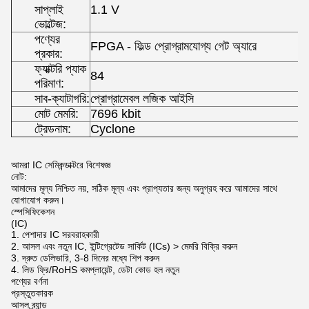
সাপ্লাই
1.1 V
ভোল্টেজ:
পণ্যের
FPGA - ফিল্ড প্রোগ্রামযোগ্য গেট অ্যারে
প্রকার:
ফ্যাক্টরি প্যাক
84
পরিমাণ:
সাব-ক্যাটাগরি:
প্রোগ্রামেবল লজিক আইসি
মোট মেমরি:
7696 kbit
ট্রেডনাম:
Cyclone
আমরা IC সেমিকন্ডাক্টরে বিশেষজ্ঞ
নোট:
আমাদের মূল্য নিশ্চিত নয়, সঠিক মূল্য এবং প্রাপ্যতার জন্য অনুগ্রহ করে আমাদের সাথে
যোগাযোগ করুন।
স্পেসিফিকেশন
(IC)
1. পেশাদার IC সরবরাহকারী
2. আসল এবং নতুন IC, ইন্টিগ্রেটেড সার্কিট (ICs) > মেমরি বিক্রি করুন
3. দ্রুত ডেলিভারি, 3-8 দিনের মধ্যে শিপ করুন
4. লিড ফ্রি/RoHS কমপ্লায়েন্ট, ডেটা কোড হল নতুন
পণ্যের বর্ণনা
প্রস্তুতকারক
আসল ব্র্যান্ড