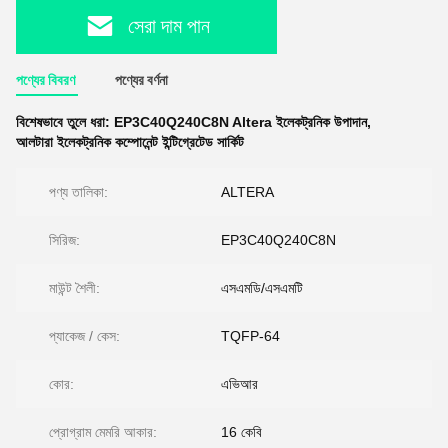
সেরা দাম পান
পণ্যের বিবরণ
পণ্যের বর্ণনা
বিশেষভাবে তুলে ধরা:
EP3C40Q240C8N Altera ইলেকট্রনিক উপাদান
,
আলটারা ইলেকট্রনিক কম্পোনেন্ট ইন্টিগ্রেটেড সার্কিট
পণ্য তালিকা:
ALTERA
সিরিজ:
EP3C40Q240C8N
মাউন্ট শৈলী:
এসএমডি/এসএমটি
প্যাকেজ / কেস:
TQFP-64
কোর:
এভিআর
প্রোগ্রাম মেমরি আকার:
16 কেবি