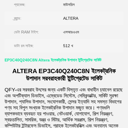
প্যাকেজ:
মাউসরিল
ব্র্যান্ড:
ALTERA
ডেটা RAM টাইপ:
এসআরএএম
ডাটা রম সাইজ:
512 খ
EP3C40Q240C8N Altera ইলেকট্রনিক উপাদান ইন্টিগ্রেটেড সার্কিট
ALTERA EP3C40Q240C8N ইলেকট্রনিক
উপাদান সরবরাহকারী ইন্টিগ্রেটেড সার্কিট
QFY-এর সরবরাহ উৎসের জন্য একটি বিস্তৃত এবং বাধাহীন চ্যানেল রয়েছে
এবং অপটিক্যাল ডিভাইস, এম্বেডেড সিস্টেম, সেমিকন্ডাক্টর, সার্কিট সুরক্ষা
উপাদান, প্যাসিভ উপাদান, সংযোগকারী, সেন্সর ইত্যাদি সহ সমস্ত বিভাগের
পণ্য সহ বিপুল সংখ্যক ইলেকট্রনিক উপাদান মজুত করে। পণ্যগুলি
ব্যাপকভাবে ব্যবহৃত হয় পাওয়ার, নেটওয়ার্ক, যোগাযোগ, শিল্প নিয়ন্ত্রণ,
স্বয়ংচালিত, সামরিক, যন্ত্র ও মিটার, আর্থিক সরঞ্জাম, শিল্প নিয়ন্ত্রণ,
কম্পিউটার ইন্টারফেস ডিভাইস, গ্রাহক ইলেকট্রনিক্স এবং অন্যান্য অনেক