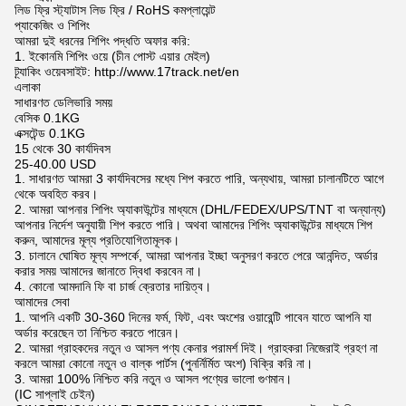
লিড ফ্রি স্ট্যাটাস লিড ফ্রি / RoHS কমপ্লায়েন্ট
প্যাকেজিং ও শিপিং
আমরা দুই ধরনের শিপিং পদ্ধতি অফার করি:
1. ইকোনমি শিপিং ওয়ে (চীন পোস্ট এয়ার মেইল)
ট্র্যাকিং ওয়েবসাইট: http://www.17track.net/en
এলাকা
সাধারণত ডেলিভারি সময়
বেসিক 0.1KG
এক্সটেন্ড 0.1KG
15 থেকে 30 কার্যদিবস
25-40.00 USD
1. সাধারণত আমরা 3 কার্যদিবসের মধ্যে শিপ করতে পারি, অন্যথায়, আমরা চালানটিতে আগে
থেকে অবহিত করব।
2. আমরা আপনার শিপিং অ্যাকাউন্টের মাধ্যমে (DHL/FEDEX/UPS/TNT বা অন্যান্য)
আপনার নির্দেশ অনুযায়ী শিপ করতে পারি। অথবা আমাদের শিপিং অ্যাকাউন্টের মাধ্যমে শিপ
করুন, আমাদের মূল্য প্রতিযোগিতামূলক।
3. চালানে ঘোষিত মূল্য সম্পর্কে, আমরা আপনার ইচ্ছা অনুসরণ করতে পেরে আনন্দিত, অর্ডার
করার সময় আমাদের জানাতে দ্বিধা করবেন না।
4. কোনো আমদানি ফি বা চার্জ ক্রেতার দায়িত্ব।
আমাদের সেবা
1. আপনি একটি 30-360 দিনের ফর্ম, ফিট, এবং অংশের ওয়ারেন্টি পাবেন যাতে আপনি যা
অর্ডার করেছেন তা নিশ্চিত করতে পারেন।
2. আমরা গ্রাহকদের নতুন ও আসল পণ্য কেনার পরামর্শ দিই। গ্রাহকরা নিজেরাই গ্রহণ না
করলে আমরা কোনো নতুন ও বাল্ক পার্টস (পুনর্নির্মিত অংশ) বিক্রি করি না।
3. আমরা 100% নিশ্চিত করি নতুন ও আসল পণ্যের ভালো গুণমান।
(IC সাপ্লাই চেইন)