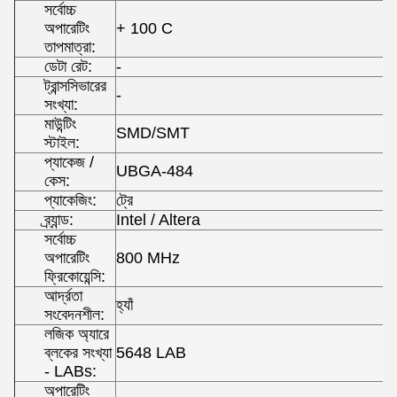
সর্বোচ্চ
অপারেটিং
+ 100 C
তাপমাত্রা:
ডেটা রেট:
-
ট্রান্সসিভারের
-
সংখ্যা:
মাউন্টিং
SMD/SMT
স্টাইল:
প্যাকেজ /
UBGA-484
কেস:
প্যাকেজিং:
ট্রে
ব্র্যান্ড:
Intel / Altera
সর্বোচ্চ
অপারেটিং
800 MHz
ফ্রিকোয়েন্সি:
আর্দ্রতা
হ্যাঁ
সংবেদনশীল:
লজিক অ্যারে
ব্লকের সংখ্যা
5648 LAB
- LABs:
অপারেটিং