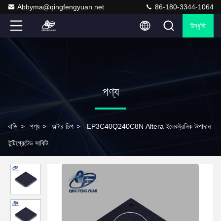
Abbyma@qingfengyuan.net
86-180-3344-1064
উদ্ধৃতি
পণ্য
বাড়ি
>
পণ্য
>
অল্টার চিপ
>
EP3C40Q240C8N Altera ইলেকট্রনিক উপাদান
ইন্টিগ্রেটেড সার্কিট