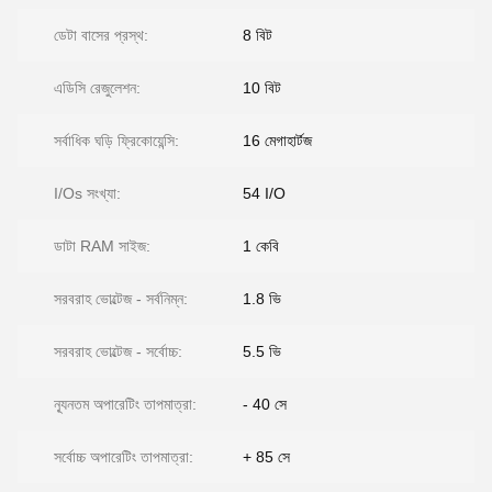
ডেটা বাসের প্রস্থ:
8 বিট
এডিসি রেজুলেশন:
10 বিট
সর্বাধিক ঘড়ি ফ্রিকোয়েন্সি:
16 মেগাহার্টজ
I/Os সংখ্যা:
54 I/O
ডাটা RAM সাইজ:
1 কেবি
সরবরাহ ভোল্টেজ - সর্বনিম্ন:
1.8 ভি
সরবরাহ ভোল্টেজ - সর্বোচ্চ:
5.5 ভি
ন্যূনতম অপারেটিং তাপমাত্রা:
- 40 সে
সর্বোচ্চ অপারেটিং তাপমাত্রা:
+ 85 সে