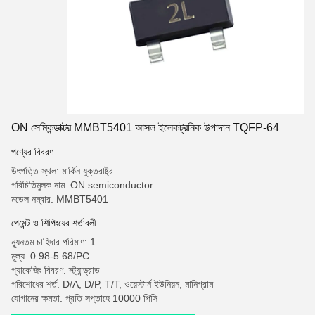
ON সেমিকন্ডাক্টর MMBT5401 আসল ইলেকট্রনিক উপাদান TQFP-64
পণ্যের বিবরণ
উৎপত্তি স্থল: মার্কিন যুক্তরাষ্ট্র
পরিচিতিমুলক নাম: ON semiconductor
মডেল নম্বার: MMBT5401
পেমেন্ট ও শিপিংয়ের শর্তাবলী
ন্যূনতম চাহিদার পরিমাণ: 1
মূল্য: 0.98-5.68/PC
প্যাকেজিং বিবরণ: স্ট্যান্ড্রাড
পরিশোধের শর্ত: D/A, D/P, T/T, ওয়েস্টার্ন ইউনিয়ন, মানিগ্রাম
যোগানের ক্ষমতা: প্রতি সপ্তাহে 10000 পিসি