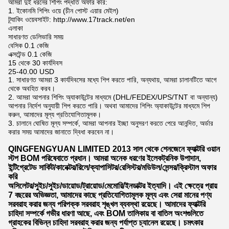
আমরা দুই ধরনের শিপিং পদ্ধতি অফার করি:
1. ইকোনমি শিপিং ওয়ে (চীন পোস্ট এয়ার মেইল)
ট্র্যাকিং ওয়েবসাইট: http://www.17track.net/en
এলাকা
সাধারণত ডেলিভারি সময়
বেসিক 0.1 কেজি
এক্সটেন্ড 0.1 কেজি
15 থেকে 30 কার্যদিবস
25-40.00 USD
1. সাধারণত আমরা 3 কার্যদিবসের মধ্যে শিপ করতে পারি, অন্যথায়, আমরা চালানটিতে আগে
থেকে অবহিত করব।
2. আমরা আপনার শিপিং অ্যাকাউন্টের মাধ্যমে (DHL/FEDEX/UPS/TNT বা অন্যান্য)
আপনার নির্দেশ অনুযায়ী শিপ করতে পারি। অথবা আমাদের শিপিং অ্যাকাউন্টের মাধ্যমে শিপ
করুন, আমাদের মূল্য প্রতিযোগিতামূলক।
3. চালানে ঘোষিত মূল্য সম্পর্কে, আমরা আপনার ইচ্ছা অনুসরণ করতে পেরে আনন্দিত, অর্ডার
করার সময় আমাদের জানাতে দ্বিধা করবেন না।
QINGFENGYUAN LIMITED 2013 সাল থেকে শেনজেনে ফ্যাক্টরি ওয়ান
স্টপ BOM পরিষেবাতে প্রধান। আমরা অনেক ধরণের ইলেকট্রনিক উপাদান,
ইন্টিগ্রেটেড সার্কিট/কানেক্টর/রিলে/ক্যাপাসিটর/রেসিস্টর/মডিউল/সেন্সর/ক্রিস্টাল অফার
করি
অসিলেটর/সুইচ/সুইচ/ডায়োড/ট্রায়োড/মেমোরি/ইনডাক্টর ইত্যাদি। এই ক্ষেত্রে প্রায়
7 বছরের অভিজ্ঞতা, আমাদের কাছে প্রতিযোগিতামূলক মূল্য এবং সেরা মানের পণ্য
সরবরাহ করার জন্য পরিপক্ক সরবরাহ শৃঙ্খল ব্যবস্থা রয়েছে। আমাদের ফ্যাক্টরি
চাহিদা সম্পর্কে গভীর ধারণা আছে, এবং BOM তালিকায় বা বাতিল অংশগুলিতে
গ্রাহকের বিভিন্ন চাহিদা সরবরাহ করার জন্য পর্যাপ্ত চ্যানেল রয়েছে। চমৎকার