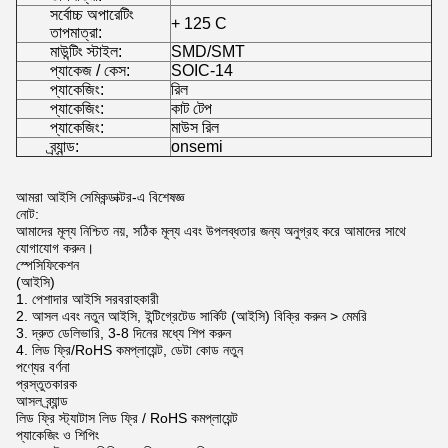
সর্বোচ্চ অপারেটিং
+ 125 C
তাপমাত্রা:
মাউন্টিং স্টাইল:
SMD/SMT
প্যাকেজ / কেস:
SOIC-14
প্যাকেজিং:
রিল
প্যাকেজিং:
কাট টেপ
প্যাকেজিং:
মাউস রিল
ব্র্যান্ড:
onsemi
আমরা আইসি সেমিকন্ডাক্টর-এ বিশেষজ্ঞ
নোট:
আমাদের মূল্য নিশ্চিত নয়, সঠিক মূল্য এবং উপলব্ধতার জন্য অনুগ্রহ করে আমাদের সাথে
যোগাযোগ করুন।
স্পেসিফিকেশন
(আইসি)
1. পেশাদার আইসি সরবরাহকারী
2. আসল এবং নতুন আইসি, ইন্টিগ্রেটেড সার্কিট (আইসি) বিক্রি করুন > মেমরি
3. দ্রুত ডেলিভারি, 3-8 দিনের মধ্যে শিপ করুন
4. লিড ফ্রি/RoHS কমপ্লায়েন্ট, ডেটা কোড নতুন
পণ্যের বর্ণনা
প্রস্তুতকারক
আসল ব্র্যান্ড
লিড ফ্রি স্ট্যাটাস লিড ফ্রি / RoHS কমপ্লায়েন্ট
প্যাকেজিং ও শিপিং