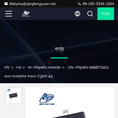
Abbyma@qingfengyuan.net
86-180-3344-1064
উদ্ধৃতি
পণ্য
বাড়ি
>
পণ্য
>
অন ​​সেমিকন্ডাক্টর ফেয়ারচাইল্ড
>
ON সেমিকন্ডাক্টর MMBT5401
আসল ইলেকট্রনিক উপাদান TQFP-64