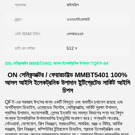
প্যাকেজ:
মাউসরিল
ব্র্যান্ড:
ওএনএসইএমআই
ডেটা RAM টাইপ:
এসআরএএম
ডাটা রম সাইজ:
512 খ
ON সেমিকন্ডাক্টর MMBT5401 আসল ইলেকট্রনিক উপাদান TQFP-64
ON সেমিকন্ডাক্টর / ফেয়ারচাইল্ড MMBT5401 100%
আসল আইসি ইলেকট্রনিক উপাদান ইন্টিগ্রেটেড সার্কিট আইসি
চিপস
QFY-এর সরবরাহ উৎসের জন্য একটি বিস্তৃত এবং বাধাহীন চ্যানেল রয়েছে এবং
অপটিক্যাল ডিভাইস, এম্বেডেড সিস্টেম, সেমিকন্ডাক্টর, সার্কিট সুরক্ষা উপাদান,
প্যাসিভ উপাদান, সংযোগকারী, সেন্সর ইত্যাদি সহ সমস্ত বিভাগের পণ্য সহ বিপুল
সংখ্যক ইলেকট্রনিক উপাদানগুলির ইনভেন্টরি সংরক্ষণ করে। পণ্যগুলি পাওয়ার,
নেটওয়ার্ক, যোগাযোগ, শিল্প নিয়ন্ত্রণ, স্বয়ংচালিত, সামরিক, যন্ত্র ও মিটার, আর্থিক
সরঞ্জাম, শিল্প নিয়ন্ত্রণ, কম্পিউটার ইন্টারফেস ডিভাইস, গ্রাহক ইলেকট্রনিক্স এবং
অন্যান্য অনেক ক্ষেত্রে ব্যাপকভাবে ব্যবহৃত হয়। আমাদের বিতরণ ব্র্যান্ডগুলির মধ্যে