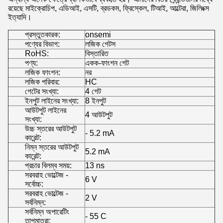
রয়েছে মাইক্রোচিপ, এডিআই, এসটি, ব্রডকম, ফ্রিস্কেল, টিআই, আল্টেরা, জিলিংক্স
ইত্যাদি।
প্রস্তুতকারক:
onsemi
পণ্যের বিভাগ:
লজিক গেটস
RoHS:
বিস্তারিত
পণ্য:
একক-ফাংশন গেট
লজিক ফাংশন:
নর
লজিক পরিবার:
HC
গেটের সংখ্যা:
4 গেট
ইনপুট লাইনের সংখ্যা:
8 ইনপুট
আউটপুট লাইনের
4 আউটপুট
সংখ্যা:
উচ্চ স্তরের আউটপুট
- 5.2 mA
কারেন্ট:
নিম্ন স্তরের আউটপুট
5.2 mA
কারেন্ট:
প্রচার বিলম্ব সময়:
13 ns
সরবরাহ ভোল্টেজ -
6 V
সর্বোচ্চ:
সরবরাহ ভোল্টেজ -
2 V
সর্বনিম্ন:
সর্বনিম্ন অপারেটিং
- 55 C
তাপমাত্রা: