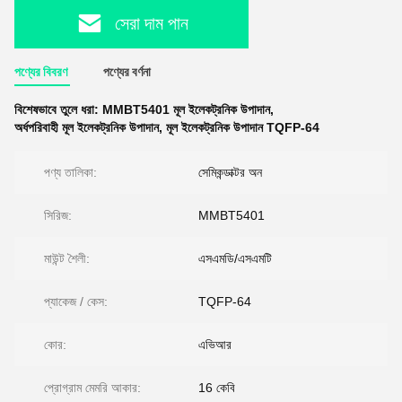
সেরা দাম পান
পণ্যের বিবরণ
পণ্যের বর্ণনা
বিশেষভাবে তুলে ধরা:
MMBT5401 মূল ইলেকট্রনিক উপাদান
,
অর্ধপরিবাহী মূল ইলেকট্রনিক উপাদান
,
মূল ইলেকট্রনিক উপাদান TQFP-64
পণ্য তালিকা:
সেমিকন্ডাক্টর অন
সিরিজ:
MMBT5401
মাউন্ট শৈলী:
এসএমডি/এসএমটি
প্যাকেজ / কেস:
TQFP-64
কোর:
এভিআর
প্রোগ্রাম মেমরি আকার:
16 কেবি