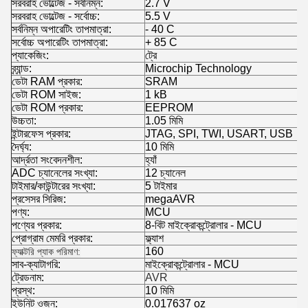
সরবরাহ ভোল্টেজ - সর্বনিম্ন:
2.7 V
সরবরাহ ভোল্টেজ - সর্বোচ্চ:
5.5 V
সর্বনিম্ন অপারেটিং তাপমাত্রা:
- 40 C
সর্বোচ্চ অপারেটিং তাপমাত্রা:
+ 85 C
প্যাকেজিং:
ট্রে
ব্র্যান্ড:
Microchip Technology
ডেটা RAM প্রকার:
SRAM
ডেটা ROM সাইজ:
1 kB
ডেটা ROM প্রকার:
EEPROM
উচ্চতা:
1.05 মিমি
ইন্টারফেস প্রকার:
JTAG, SPI, TWI, USART, USB
দৈর্ঘ্য:
10 মিমি
আর্দ্রতা সংবেদনশীল:
হ্যাঁ
ADC চ্যানেলের সংখ্যা:
12 চ্যানেল
টাইমার/কাউন্টারের সংখ্যা:
5 টাইমার
প্রসেসর সিরিজ:
megaAVR
পণ্য:
MCU
পণ্যের প্রকার:
8-বিট মাইক্রোকন্ট্রোলার - MCU
প্রোগ্রাম মেমরি প্রকার:
ফ্ল্যাশ
160
ফ্যাক্টরি প্যাক পরিমাণ:
সাব-ক্যাটাগরি:
মাইক্রোকন্ট্রোলার - MCU
ট্রেডনাম:
AVR
প্রস্থ:
10 মিমি
ইউনিট ওজন:
0.017637 oz