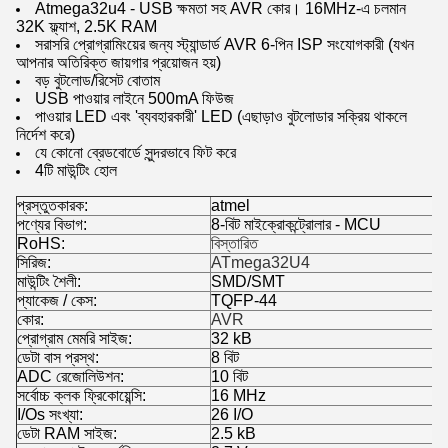
Atmega32u4 - USB ক্ষমতা সহ AVR কোর। 16MHz-এ চলমান
32K ফ্ল্যাশ, 2.5K RAM
সরাসরি প্রোগ্রামিংয়ের জন্য স্ট্যান্ডার্ড AVR 6-পিন ISP সংযোগকারী (যখন
আপনার অতিরিক্ত জায়গার প্রয়োজন হয়)
বড় বুটলোড/রিসেট বোতাম
USB পাওয়ার লাইনে 500mA ফিউজ
পাওয়ার LED এবং 'ব্যবহারকারী' LED (এছাড়াও বুটলোডার সক্রিয় থাকলে
নির্দেশ করে)
যে কোনো ব্রেডবোর্ডে সুন্দরভাবে ফিট করে
4টি মাউন্টিং হোল
প্রস্তুতকারক:
atmel
পণ্যের বিভাগ:
8-বিট মাইক্রোকন্ট্রোলার - MCU
RoHS:
বিস্তারিত
সিরিজ:
ATmega32U4
মাউন্টিং শৈলী:
SMD/SMT
প্যাকেজ / কেস:
TQFP-44
কোর:
AVR
প্রোগ্রাম মেমরি সাইজ:
32 kB
ডেটা বাস প্রস্থ:
8 বিট
ADC রেজোলিউশন:
10 বিট
সর্বোচ্চ ক্লক ফ্রিকোয়েন্সি:
16 MHz
I/Os সংখ্যা:
26 I/O
ডেটা RAM সাইজ:
2.5 kB