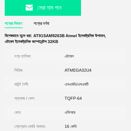
সেরা দাম পান
পণ্যের বিবরণ
পণ্যের বর্ণনা
বিশেষভাবে তুলে ধরা:
AT91SAM9263B Atmel ইলেকট্রনিক উপাদান
,
এটমেল ইলেকট্রনিক কম্পোনেন্টস 32KB
পণ্য তালিকা:
এটমেল
সিরিজ:
ATMEGA32U4
মাউন্ট শৈলী:
এসএমডি/এসএমটি
প্যাকেজ / কেস:
TQFP-64
কোর:
এভিআর
প্রোগ্রাম মেমরি আকার:
16 কেবি