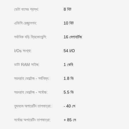
ডেটা বাসের প্রস্থ:
8 বিট
এডিসি রেজুলেশন:
10 বিট
সর্বাধিক ঘড়ি ফ্রিকোয়েন্সি:
16 মেগাহার্টজ
I/Os সংখ্যা:
54 I/O
ডাটা RAM সাইজ:
1 কেবি
সরবরাহ ভোল্টেজ - সর্বনিম্ন:
1.8 ভি
সরবরাহ ভোল্টেজ - সর্বোচ্চ:
5.5 ভি
ন্যূনতম অপারেটিং তাপমাত্রা:
- 40 সে
সর্বোচ্চ অপারেটিং তাপমাত্রা:
+ 85 সে