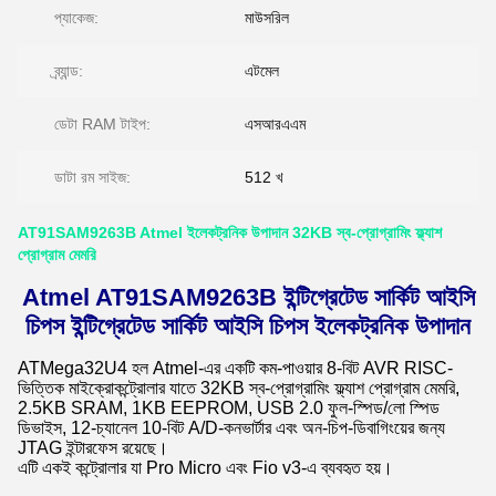
প্যাকেজ:
মাউসরিল
ব্র্যান্ড:
এটমেল
ডেটা RAM টাইপ:
এসআরএএম
ডাটা রম সাইজ:
512 খ
AT91SAM9263B Atmel ইলেকট্রনিক উপাদান 32KB স্ব-প্রোগ্রামিং ফ্ল্যাশ
প্রোগ্রাম মেমরি
Atmel AT91SAM9263B ইন্টিগ্রেটেড সার্কিট আইসি
চিপস ইন্টিগ্রেটেড সার্কিট আইসি চিপস ইলেকট্রনিক উপাদান
ATMega32U4 হল Atmel-এর একটি কম-পাওয়ার 8-বিট AVR RISC-
ভিত্তিক মাইক্রোকন্ট্রোলার যাতে 32KB স্ব-প্রোগ্রামিং ফ্ল্যাশ প্রোগ্রাম মেমরি,
2.5KB SRAM, 1KB EEPROM, USB 2.0 ফুল-স্পিড/লো স্পিড
ডিভাইস, 12-চ্যানেল 10-বিট A/D-কনভার্টার এবং অন-চিপ-ডিবাগিংয়ের জন্য
JTAG ইন্টারফেস রয়েছে।
এটি একই কন্ট্রোলার যা Pro Micro এবং Fio v3-এ ব্যবহৃত হয়।