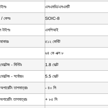
্টাইলঃ
এসএমডি/এসএমটি
 / কেসঃ
SOIC-8
েস টাইপঃ
এসপিআই
 আকারঃ
৫১২ কেবিট
৬৪ কে এক্স ৮
ভোল্টেজ - মিনিটঃ
1.8 ভোল্ট
োল্টেজ - সর্বোচ্চঃ
5.5 ভোল্ট
 অপারেটিং তাপমাত্রাঃ
- ৪০ সি
 অপারেটিং তাপমাত্রাঃ
+ ৮৫ সি