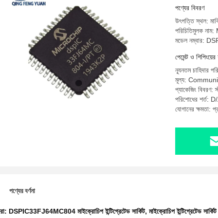
পণ্যের বিবরণ
উৎপত্তি স্থল: মার্কি
পরিচিতিমুলক ন
মডেল নম্বার:
পেমেন্ট ও শিপিংয়ের 
ন্যূনতম চাহিদার পর
মূল্য: Commun
প্যাকেজিং বিবরণ: স্ট
পরিশোধের শর্ত: D/A
যোগানের ক্ষমতা: 
পণ্যের বর্ণনা
ধরা:
DSPIC33FJ64MC804 মাইক্রোচিপ ইন্টিগ্রেটেড সার্কিট
,
মাইক্রোচিপ ইন্টিগ্রেটেড স