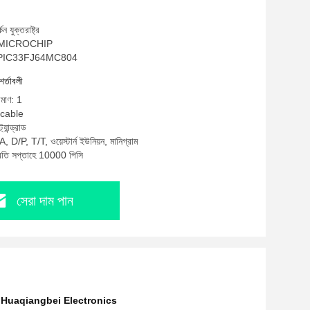
ন যুক্তরাষ্ট্র
াম: MICROCHIP
 DSPIC33FJ64MC804
শর্তাবলী
িমাণ: 1
icable
্যান্ড্রাড
, D/P, T/T, ওয়েস্টার্ন ইউনিয়ন, মানিগ্রাম
প্রতি সপ্তাহে 10000 পিসি
সেরা দাম পান
ার্কিট Huaqiangbei Electronics