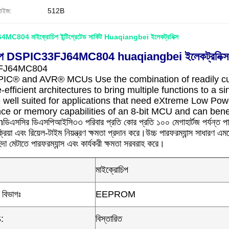
সাইজ:
512B
804 মাইক্রোচিপ ইন্টিগ্রেটেড সার্কিট Huaqiangbei ইলেকট্রনিক্স
িপ DSPIC33FJ64MC804 huaqiangbei ইলেকট্রনিক্স আইসি চ
FJ64MC804
 PIC® and AVR® MCUs Use the combination of readily cus
efficient architectures to bring multiple functions to a
well suited for applications that need eXtreme Low Po
ce or memory capabilities of an 8-bit MCU and can bene
সসির ডিএসপিআইসি৩৩ পরিবার প্রতি কোর প্রতি ১০০ মেগাহার্টজ পর্যন্ত পারফরম্যা
িক্রিয়া এবং রিয়েল-টাইম নিয়ন্ত্রণ ক্ষমতা প্রদান করে।উচ্চ পারফরম্যান্স সাধা
দা মেটাতে পারফরম্যান্স এবং কার্যকরী ক্ষমতা সরবরাহ করে।
মাইক্রোচিপ
ট বিভাগঃ
EEPROM
:
বিস্তারিত