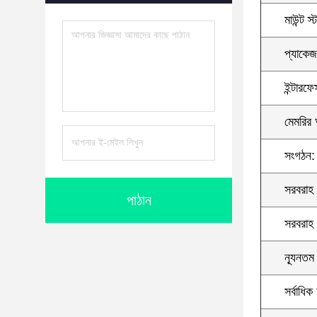
মাউন্ট স
প্যাকেজ
ইন্টারফ
মেমরির
সংগঠন:
সরবরাহ 
পাঠান
সরবরাহ ভ
ন্যূনতম
সর্বাধিক