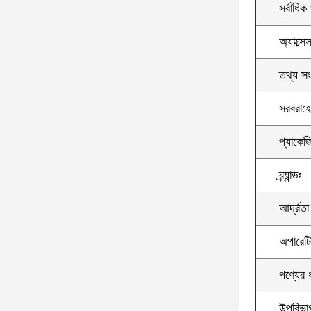
সর্বাধিক 
অ্যাক্সে
তথ্য সং
সরবরাহের
প্যাকেজ
ব্র্যান্ডঃ
আর্দ্রত
অপারেটি
পণ্যের 
উপবিভা