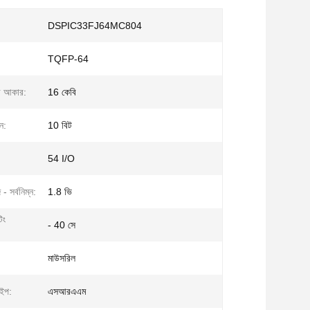
DSPIC33FJ64MC804
:
TQFP-64
রি আকার:
16 কেবি
ন:
10 বিট
54 I/O
- সর্বনিম্ন:
1.8 ভি
িং
- 40 সে
মাউসরিল
ইপ:
এসআরএএম