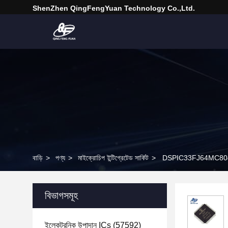
ShenZhen QingFengYuan Technology Co.,Ltd.
বাড়ি
>
পণ্য
>
মাইক্রোচিপ ইন্টিগ্রেটেড সার্কিট
>
DSPIC33FJ64MC804 মাইক্
বিভাগসমূহ
ইলেকট্রনিক উপাদান ICs
(57592)