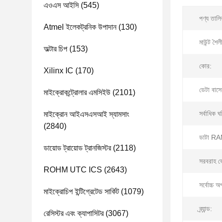
এওএস আইসি
(545)
পণ্য তালি
Atmel ইলেকট্রনিক উপাদান
(130)
মাউন্ট শৈল
অল্টার চিপ
(153)
কোর:
Xilinx IC
(170)
ডেটা বাসে
মাইক্রোকন্ট্রোলার এমসিইউ
(2101)
সর্বাধিক ঘড
মাইক্রোন আইএসএসআই স্যামসাং
(2840)
ডাটা RA
ডায়োড ট্রায়োড ট্রানজিস্টর
(2118)
সরবরাহ ভোল
ROHM UTC ICS
(2643)
সর্বোচ্চ অ
মাইক্রোচিপ ইন্টিগ্রেটেড সার্কিট
(1079)
ব্র্যান্ড:
রেসিস্টর এবং ক্যাপাসিটর
(3067)