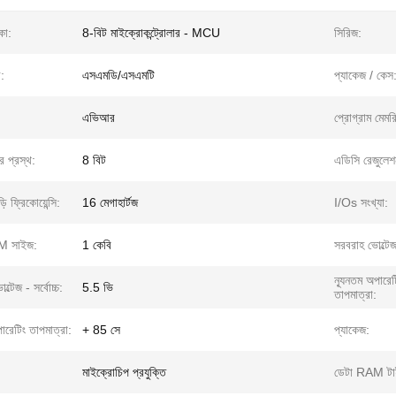
কা:
8-বিট মাইক্রোকন্ট্রোলার - MCU
সিরিজ:
ী:
এসএমডি/এসএমটি
প্যাকেজ / কেস
এভিআর
প্রোগ্রাম মেম
র প্রস্থ:
8 বিট
এডিসি রেজুলেশ
়ি ফ্রিকোয়েন্সি:
16 মেগাহার্টজ
I/Os সংখ্যা:
M সাইজ:
1 কেবি
সরবরাহ ভোল্টেজ 
ন্যূনতম অপারেট
্টেজ - সর্বোচ্চ:
5.5 ভি
তাপমাত্রা:
পারেটিং তাপমাত্রা:
+ 85 সে
প্যাকেজ:
মাইক্রোচিপ প্রযুক্তি
ডেটা RAM টা