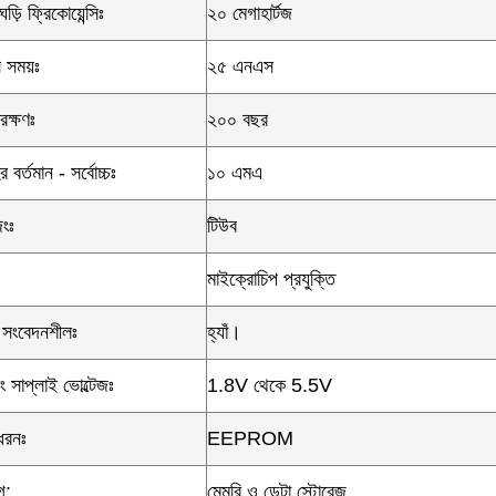
ঘড়ি ফ্রিকোয়েন্সিঃ
২০ মেগাহার্টজ
স সময়ঃ
২৫ এনএস
রক্ষণঃ
২০০ বছর
 বর্তমান - সর্বোচ্চঃ
১০ এমএ
িংঃ
টিউব
মাইক্রোচিপ প্রযুক্তি
া সংবেদনশীলঃ
হ্যাঁ।
ং সাপ্লাই ভোল্টেজঃ
1.8V থেকে 5.5V
ধরনঃ
EEPROM
গ:
মেমরি ও ডেটা স্টোরেজ