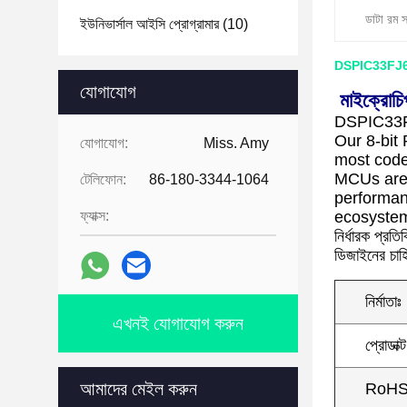
ডাটা রম 
ইউনিভার্সাল আইসি প্রোগ্রামার
(10)
DSPIC33FJ64MC
যোগাযোগ
মাইক্রোচ
DSPIC33
Our 8-bit
যোগাযোগ:
Miss. Amy
most code-
MCUs are 
টেলিফোন:
86-180-3344-1064
performan
ফ্যাক্স:
ecosystemডিএ
নির্ধারক প্রত
ডিজাইনের চাহি
নির্মাতাঃ
এখনই যোগাযোগ করুন
প্রোডাক্
আমাদের মেইল করুন
RoHS