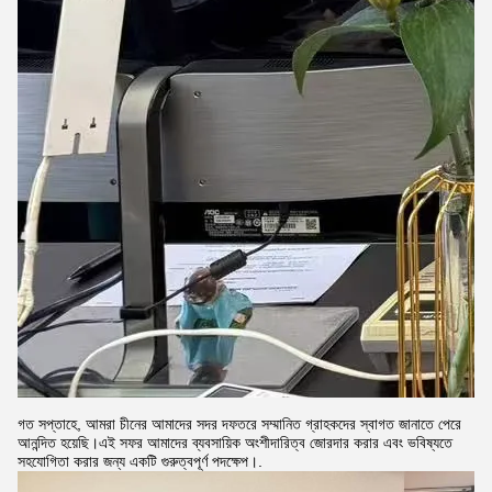
গত সপ্তাহে, আমরা চীনের আমাদের সদর দফতরে সম্মানিত গ্রাহকদের স্বাগত জানাতে পেরে
আনন্দিত হয়েছি।এই সফর আমাদের ব্যবসায়িক অংশীদারিত্ব জোরদার করার এবং ভবিষ্যতে
সহযোগিতা করার জন্য একটি গুরুত্বপূর্ণ পদক্ষেপ।.